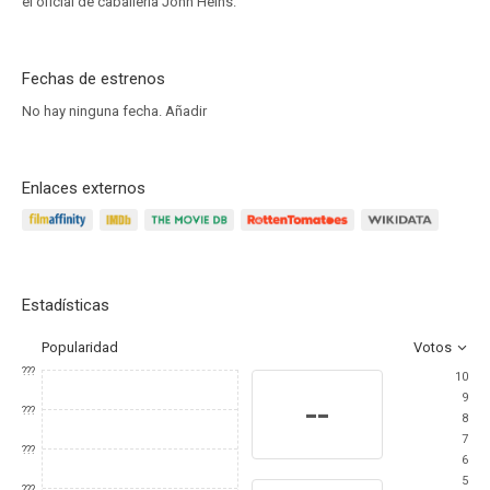
el oficial de caballería John Heins.
Fechas de estrenos
No hay ninguna fecha.
Añadir
Enlaces externos
Estadísticas
Popularidad
Votos
???
10
9
--
???
8
7
???
6
5
???