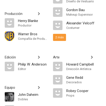
Diseño de Vestuario
Gordon Bau
Producción
Makeup Supervisor
Henry Blanke
Alexander Velcoff
Productor
Costumer
Warner Bros
2 más
Compañía de Produccion
Edición
Arte
Philip W. Anderson
Howard Campbell
Editor
Dirección Artística
Gene Redd
Decorados
Equipo
Robey Cooper
John Daheim
Props
Dobles