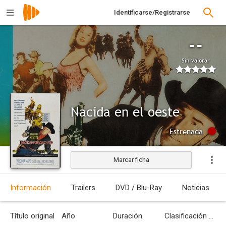
Identificarse/Registrarse
--
Sin valorar
Nacida en el oeste
Estrenada
Marcar ficha
Información
Trailers
DVD / Blu-Ray
Noticias
Título original
Año
Duración
Clasificación por edades