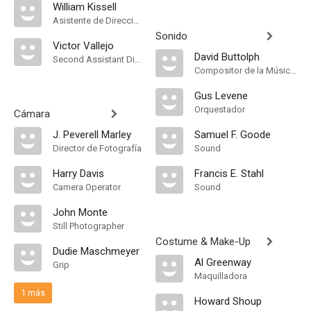
William Kissell
Asistente de Dirección
Sonido
Victor Vallejo
David Buttolph
Second Assistant Director
Compositor de la Música Original
Gus Levene
Orquestador
Cámara
J. Peverell Marley
Samuel F. Goode
Director de Fotografía
Sound
Harry Davis
Francis E. Stahl
Camera Operator
Sound
John Monte
Still Photographer
Costume & Make-Up
Dudie Maschmeyer
Al Greenway
Grip
Maquilladora
1 más
Howard Shoup