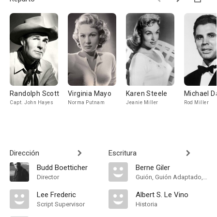
Randolph Scott
Virginia Mayo
Karen Steele
Michael D
Capt. John Hayes
Norma Putnam
Jeanie Miller
Rod Miller
Dirección
Escritura
Budd Boetticher
Berne Giler
Director
Guión, Guión Adaptado, Historia
Lee Frederic
Albert S. Le Vino
Script Supervisor
Historia