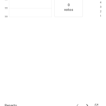
4
0
3
???
votos
2
1
???
Reparto