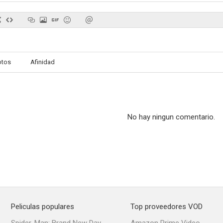
Climax!
Lassie
December 
otos
Afinidad
--
--
No hay ningun comentario.
Luna sin miel
De hoy en adelante
Un asesino eg
--
--
Peliculas populares
Top proveedores VOD