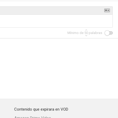
Bride
General Electric Theater
As Young as You Feel
Mínimo de
50
palabras
--
--
--
océntrico
Zombies en Broadway
Una chica urgentemente
--
--
--
Contenido que expirara en VOD