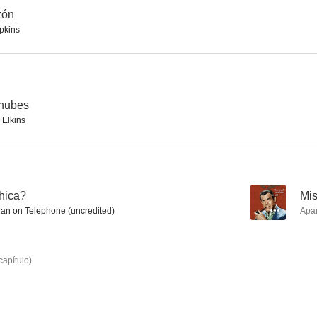
zón
pkins
Vacaciones para enamorados
Alias Jesse James
Johnny St
--
--
 nubes
Elkins
hica?
--
Mis
Man on Telephone (uncredited)
Apa
Calibre 44
Untamed Youth
The Real 
--
--
capítulo
)