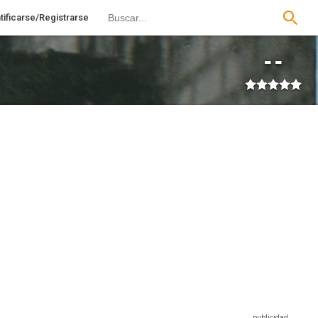
tificarse/Registrarse
--