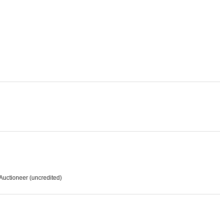
Un sabio en las nubes
La séptima víctima
Escrito en e
--
--
Mis tres hijos
El hombre alto
Nacida en e
--
--
Auctioneer (uncredited)