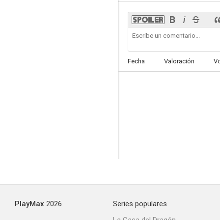
La máscara del dolor
Fecha
Valoración
V
--
Hablan las campanas
--
PlayMax
2026
Series populares