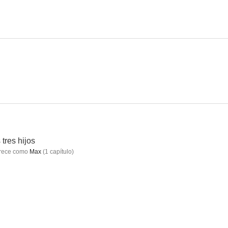
accato
Cimarron City
Randall, el justiciero
--
--
--
 tres hijos
rece como
Max
(
1
capítulo
)
McCoys
Ballinger de Chicago
Richard Diamond, Private Detective
--
--
--