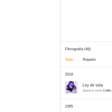
El zurdo
--
Filmografía (48)
Todo
Reparto
2018
¿Quién es esa chica?
--
--
Ley de vida
Aparece como
Cattle 
1985