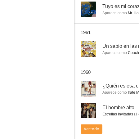
--
Tuyo es mi cora
Aparece como
Mr. Ho
Johnny Ringo
1961
--
6.1
Un sabio en las
Aparece como
Coach 
1960
--
¿Quién es esa c
Aparece como
Irate 
Peter Gunn
--
El hombre alto
--
Estrellas Invitadas
(
1
Ver todo