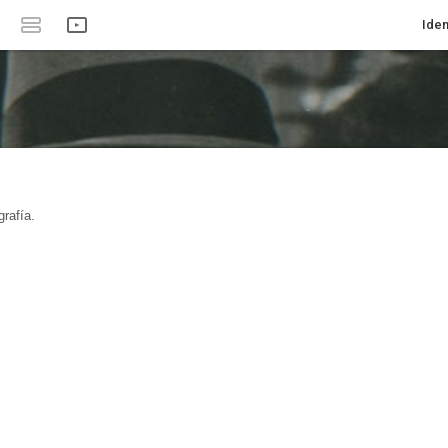
Iden
rafía.