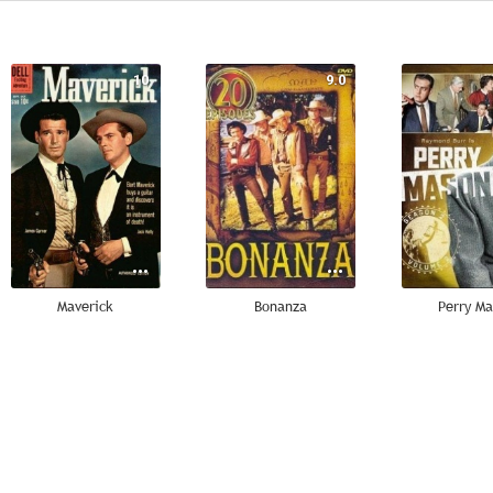
10
9.0
Maverick
Bonanza
Perry M
6.1
6.0