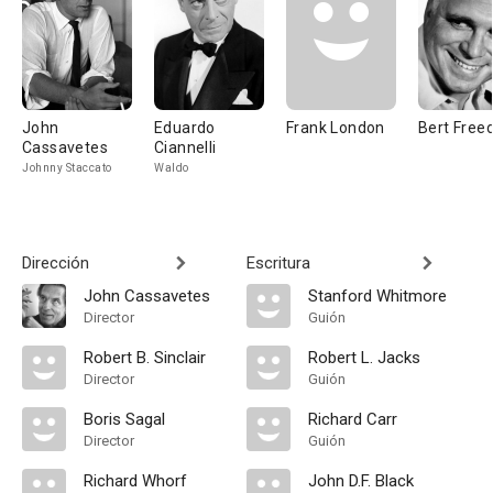
John
Eduardo
Frank London
Bert Free
Cassavetes
Ciannelli
Johnny Staccato
Waldo
Dirección
Escritura
John Cassavetes
Stanford Whitmore
Director
Guión
Robert B. Sinclair
Robert L. Jacks
Director
Guión
Boris Sagal
Richard Carr
Director
Guión
Richard Whorf
John D.F. Black