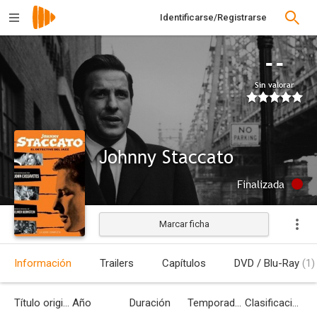
Identificarse/Registrarse
--
Sin valorar
Johnny Staccato
Finalizada
Marcar ficha
Información
Trailers
Capítulos
DVD / Blu-Ray
(1)
Título original
Año
Duración
Temporadas
Clasificación por edades