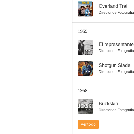
--
Overland Trail
Director de Fotografía
Buckskin
1959
--
--
El representante
Director de Fotografía
--
Shotgun Slade
Director de Fotografía
1958
Ballinger de Chicago
--
Buckskin
--
Director de Fotografía
Ver todo