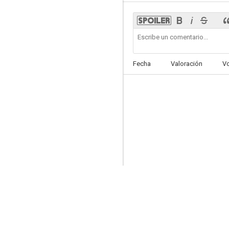
State Trooper (TV Series)
Fecha
Valoración
V
--
The Return of Jack Slade
--