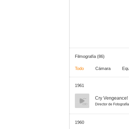
La hija de Belle Starr
--
Filmografía (86)
Todo
Cámara
Equ
1961
El representante de la ley
--
--
Cry Vengeance!
Director de Fotografía
1960