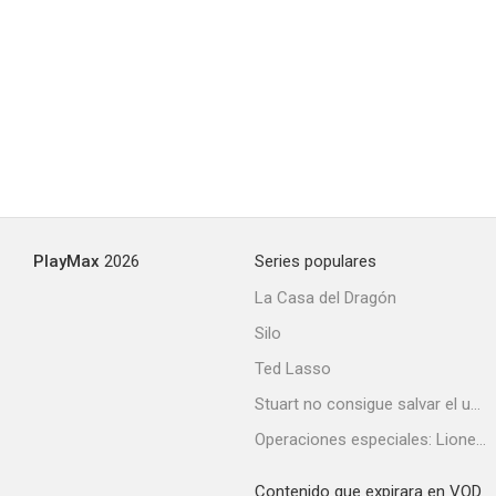
Bowery Bombshell
--
PlayMax
2026
Series populares
La Casa del Dragón
Silo
Detrás de la máscara
Ted Lasso
--
Stuart no consigue salvar el universo
Operaciones especiales: Lioness
Contenido que expirara en VOD