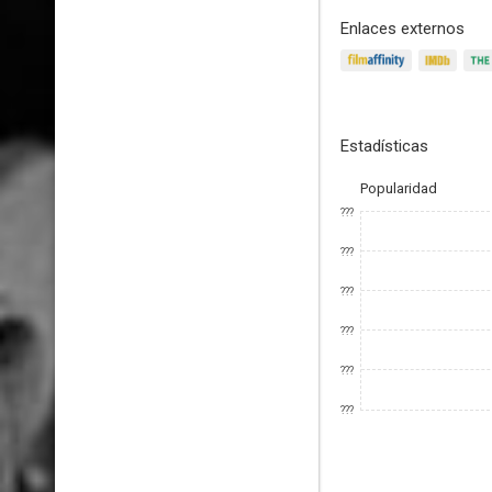
Enlaces externos
Estadísticas
Popularidad
???
???
???
???
???
???