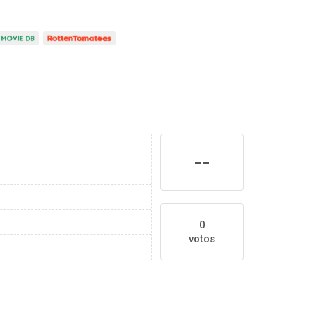
--
0
votos