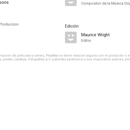
rsons
Compositor de la Música Orig
s
Produccion
Edición
Maurice Wright
Editor
ación de películas y series, PlayMax no tiene relación alguna con el productor o el d
, póster, carátula, fotografías y/o cubiertas pertenece a sus respectivos autores, pr