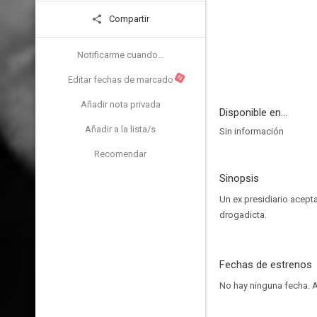
Compartir
Notificarme cuando...
N
Editar fechas de marcado
Añadir nota privada
Disponible en...
Añadir a la lista/s
Sin información
Recomendar
Sinopsis
Un ex presidiario acepta
drogadicta.
Fechas de estrenos
No hay ninguna fecha.
A