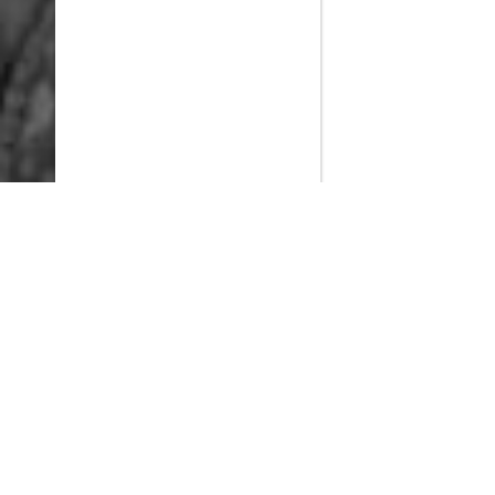
PlayMax
2026
Series populares
La Casa del Dragón
Silo
Stuart no consigue salvar el universo
Ted Lasso
Rick y Morty