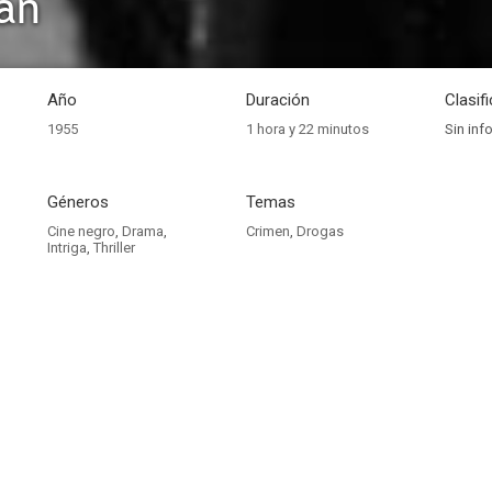
an
Año
Duración
Clasif
1955
1 hora y 22 minutos
Sin inf
Géneros
Temas
Cine negro
,
Drama
,
Crimen
,
Drogas
Intriga
,
Thriller