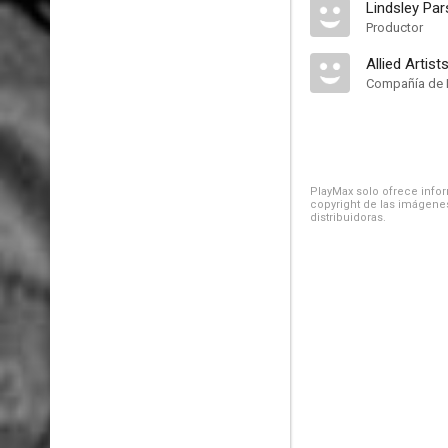
Lindsley Pa
Productor
Allied Artist
Compañía de 
PlayMax solo ofrece inform
copyright de las imágenes
distribuidoras.