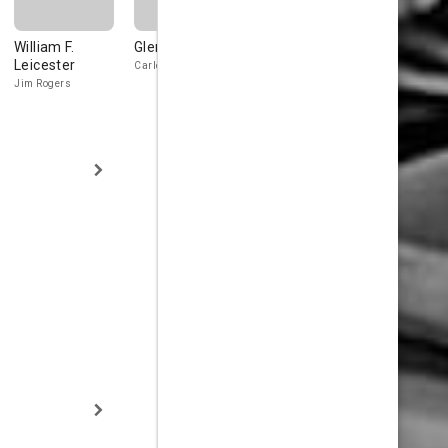
William F.
Glen Gordon
John Close
Hugh Sand
Leicester
Carlos Armor
'Big' Walters
Mr. Burns
Jim Rogers