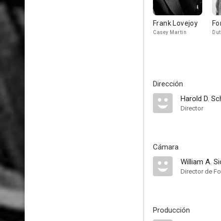
Frank Lovejoy
Fo
Casey Martin
Dut
Dirección
Harold D. Sc
Director
Cámara
William A. S
Director de Fo
Producción