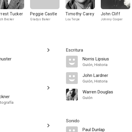
rrest Tucker
Peggie Castle
Timothy Carey
John Cliff
ch Becker
Gladys Baker
Lou Terpe
Johnny Cooper
Escritura
huster
Norris Lipsius
Guión, Historia
John Lardner
Guión, Historia
Warren Douglas
ickner
Guión
tografía
Sonido
Paul Dunlap