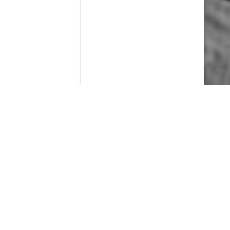
Contenido que expirara en VOD
Amazon Prime Video
Movistar+
Netflix
Filmin
HBO Max