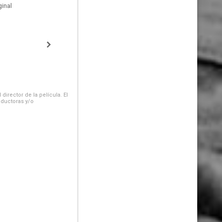
inal
irector de la película. El
oductoras y/o