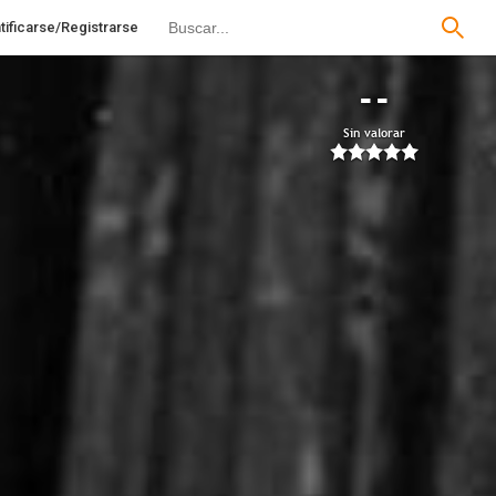
tificarse/Registrarse
--
Sin valorar