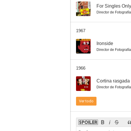
--
For Singles Onl
Director de Fotografía
Juventud rebelde
1967
--
8.9
Ironside
Director de Fotografía
1966
7.7
Cortina rasgada
Director de Fotografía
La hora de Alfred Hitchcock: Off Season
Ver todo
--