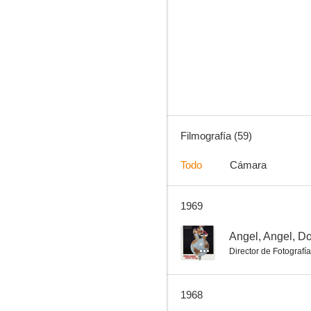
Cortina rasgada
4.0
Filmografía (59)
Todo
Cámara
1969
Alfred Hitchcock presenta: Un chapuzón en el mar
--
--
Angel, Angel, D
Director de Fotografía
1968