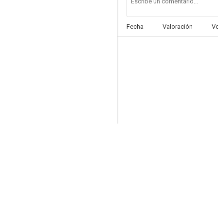
Fecha
Valoración
V
Alcoa Premiere
--
Thriller
--