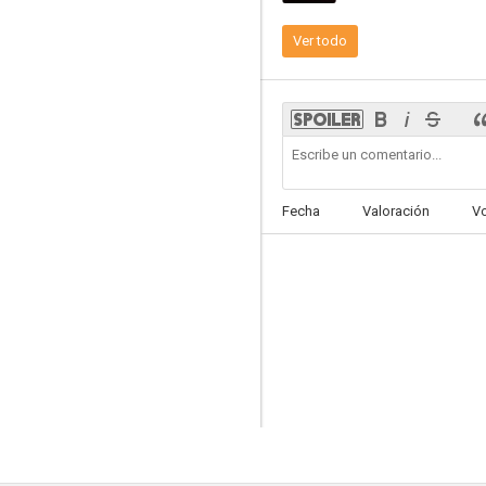
Ver todo
Invasores de Marte
--
Fecha
Valoración
V
Till Death
--