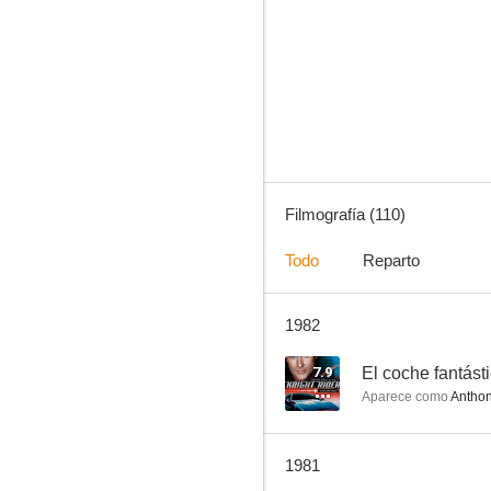
The Fall Guy
8.0
Filmografía (110)
Todo
Reparto
1982
McCloud
7.5
7.9
El coche fantást
Aparece como
Anthon
1981