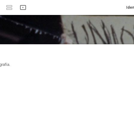
Iden
rafía.