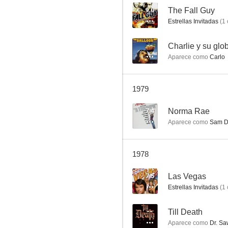
9.0
The Fall Guy
Estrellas Invitadas
(
1
Las Vegas
--
Charlie y su glo
Aparece como
Carlo
7.0
1979
7.4
Norma Rae
Aparece como
Sam D
1978
Barracuda
7.5
Las Vegas
6.0
Estrellas Invitadas
(
1
--
Till Death
Aparece como
Dr. Sa