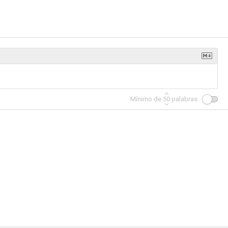
 verde
Darkroom
Charlie y su globo
--
--
--
Mínimo de
50
palabras
 a Time
Kolchak: The Night Stalker
Lincoln
--
--
--