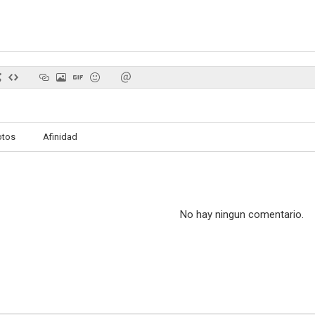
Al borde del peligro
Arresto y juicio
El avispón
--
--
otos
Afinidad
No hay ningun comentario.
Love and the Midnight Auto Supply
Serpico
One Day at
--
--