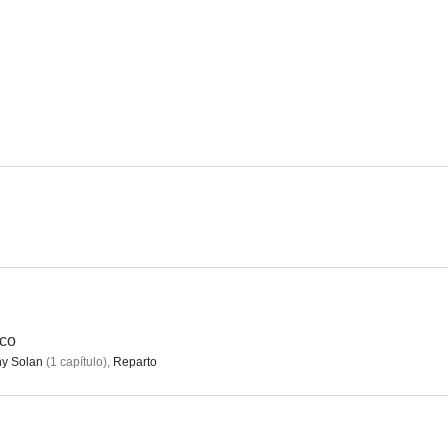
Ironside
Superagente 86
El gran Cha
8.0
8.0
Hazañas bélicas
Horas desesperadas
7.5
7.5
ico
y Solan
(
1
capítulo
)
,
Reparto