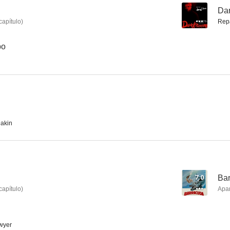
--
Da
capítulo
)
Rep
Las calles de San Francisco
Mannix
Perry M
bo
7.0
7.0
akin
Nevada Smith
Situación desesperada
Cometieron do
7.0
Ba
5.2
4.0
capítulo
)
Apa
wyer