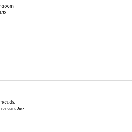
rkroom
arto
ason
Norma Rae
El día de los tramposos
6.9
6.7
6.0
s errores
Brigada 21
La tela de araña
rracuda
2.8
--
--
rece como
Jack