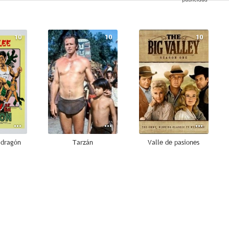
10
10
10
 dragón
Tarzán
Valle de pasiones
8.7
8.3
8.3