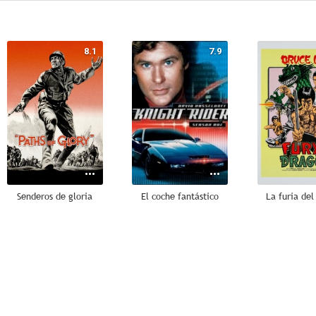
8.1
7.9
Senderos de gloria
El coche fantástico
La furia del
8.9
8.8