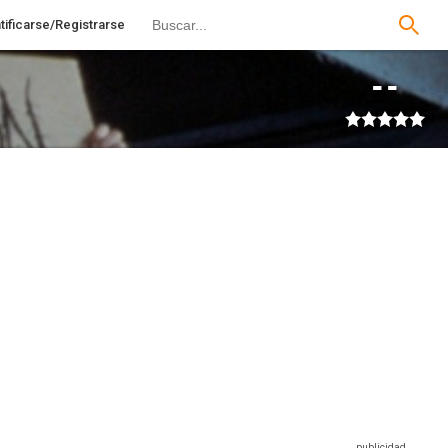
tificarse/Registrarse
--