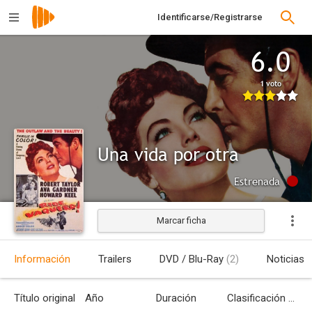
Identificarse/Registrarse
6.0
1 voto
Una vida por otra
Estrenada
Marcar ficha
Información
Trailers
DVD / Blu-Ray
(2)
Noticias
Título original
Año
Duración
Clasificación por edades