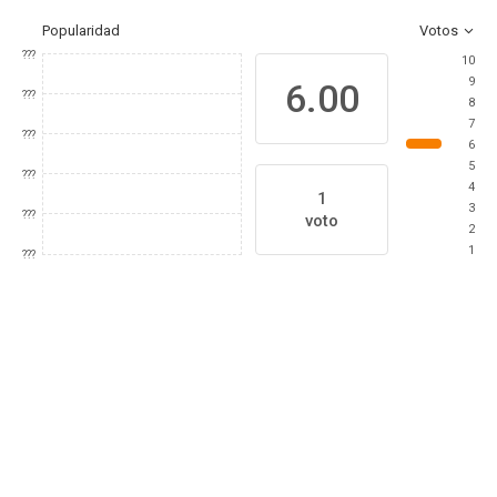
Popularidad
Votos
???
10
9
6.00
???
8
7
???
6
5
???
4
1
3
???
voto
2
1
???