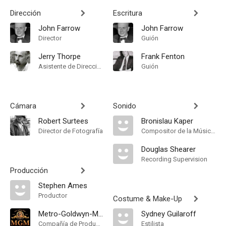
Dirección
Escritura
John Farrow
John Farrow
Director
Guión
Jerry Thorpe
Frank Fenton
Asistente de Dirección
Guión
Cámara
Sonido
Robert Surtees
Bronislau Kaper
Director de Fotografía
Compositor de la Música Original
Douglas Shearer
Recording Supervision
Producción
Stephen Ames
Productor
Costume & Make-Up
Metro-Goldwyn-Mayer
Sydney Guilaroff
Compañía de Produccion
Estilista