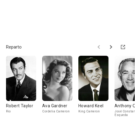
Reparto
Robert Taylor
Ava Gardner
Howard Keel
Anthony 
Rio
Cordelia Cameron
King Cameron
José Constan
Esqueda