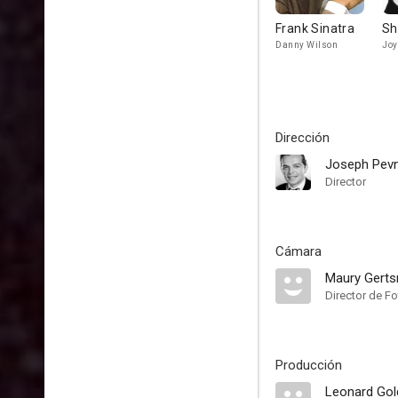
Frank Sinatra
Sh
Danny Wilson
Joy
Dirección
Joseph Pev
Director
Cámara
Maury Gert
Director de Fo
Producción
Leonard Gol