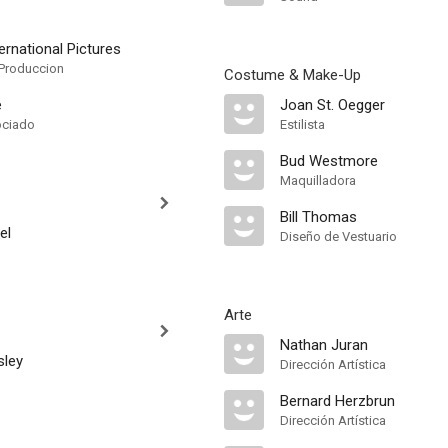
ternational Pictures
Produccion
Costume & Make-Up
e
Joan St. Oegger
ociado
Estilista
Bud Westmore
Maquilladora
Bill Thomas
el
Diseño de Vestuario
Arte
Nathan Juran
sley
Dirección Artística
Bernard Herzbrun
Dirección Artística