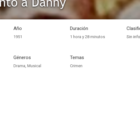
nto a Danny
Año
Duración
Clasif
1951
1 hora y 28 minutos
Sin inf
Géneros
Temas
Drama
,
Musical
Crimen