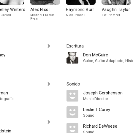
elley Winters
Alex Nicol
Raymond Burr
Vaughn Taylor
 Carroll
Michael Francis
Nick Driscoll
T.W. Hatcher
Ryan
Escritura
ney
Don McGuire
Guión, Guión Adaptado, Hist
Sonido
sman
Joseph Gershenson
tografía
Music Director
Leslie I. Carey
Sound
Richard DeWeese
dstein
Sound