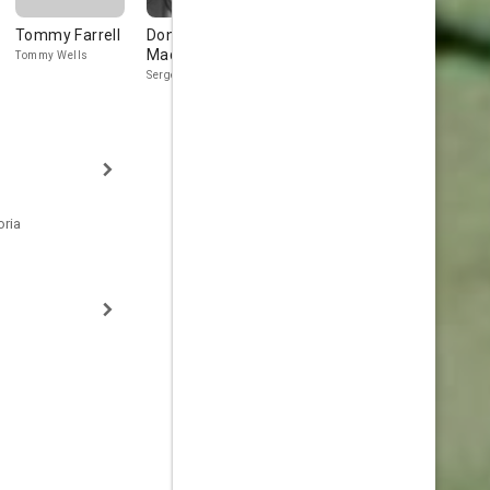
Tommy Farrell
Donald
Barbara
Carl Sklove
MacBride
Knudson
Tommy Wells
Cab driver
Sergeant Kelly
Marie
oria