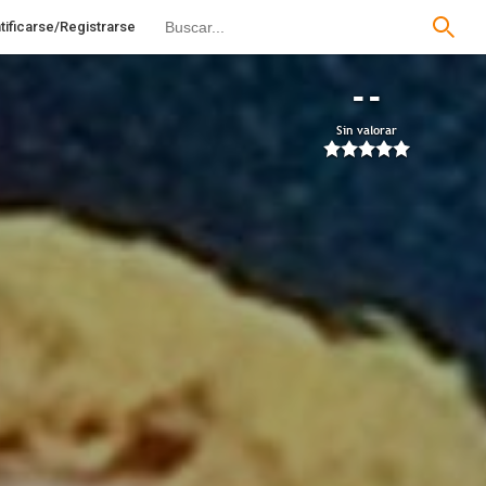
tificarse/Registrarse
--
Sin valorar