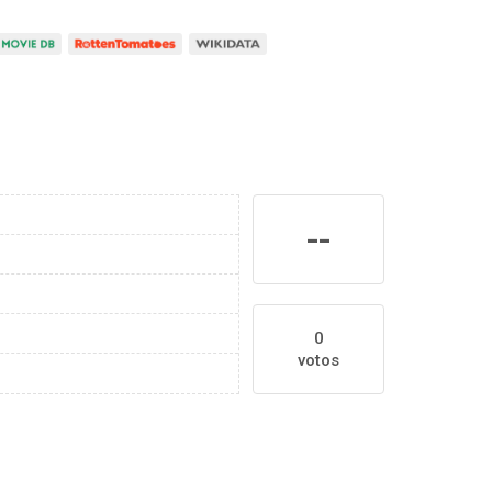
--
0
votos