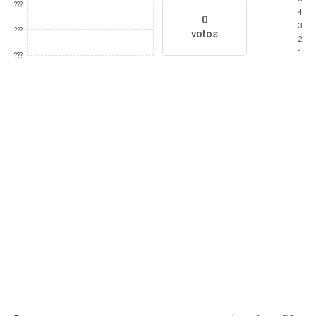
???
4
0
3
???
votos
2
1
???