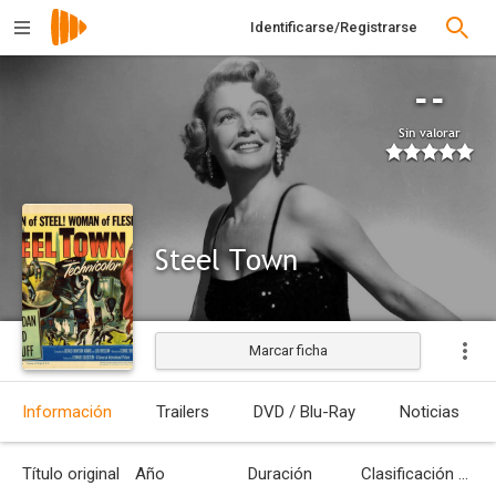
Identificarse/Registrarse
--
Sin valorar
Steel Town
Marcar ficha
Estrenada
Información
Trailers
DVD / Blu-Ray
Noticias
Título original
Año
Duración
Clasificación por edades