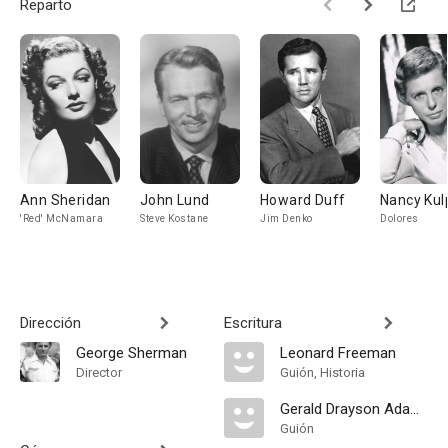
Reparto
Ann Sheridan
John Lund
Howard Duff
Nancy Kul
'Red' McNamara
Steve Kostane
Jim Denko
Dolores
Dirección
Escritura
George Sherman
Leonard Freeman
Director
Guión, Historia
Gerald Drayson Adams
Guión