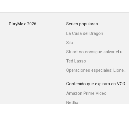
Minesweeper
PlayMax
2026
Series populares
--
La Casa del Dragón
Silo
Stuart no consigue salvar el universo
Ted Lasso
Operaciones especiales: Lioness
Contenido que expirara en VOD
Los caprichos de Elena
Amazon Prime Video
--
Netflix
Filmin
Movistar+