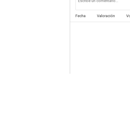
Fecha
Valoración
V
En busca de marido
5.0
Acción en el Atlántico Norte
--