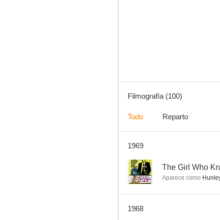
Bonanza
8.0
Filmografía (100)
Todo
Reparto
1969
El gran Rupert
7.1
--
The Girl Who K
Aparece como
Hunle
1968