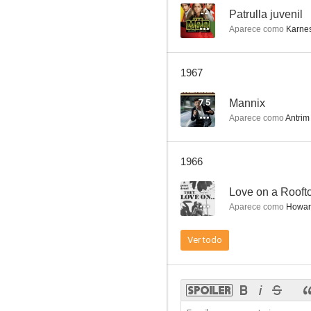
--
Patrulla juvenil
Aparece como
Karne
El mundo está loco, loco, loco, loco
1967
7.0
7.5
Mannix
Aparece como
Antrim
1966
--
Love on a Rooft
Aparece como
Howar
Un gángster sin destino
Ver todo
6.5