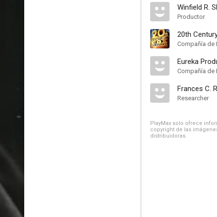
Winfield R. 
Productor
20th Centur
Compañía de 
Eureka Prod
Compañía de 
Frances C. 
Researcher
PlayMax solo ofrece inform
copyright de las imágenes
distribuidoras.