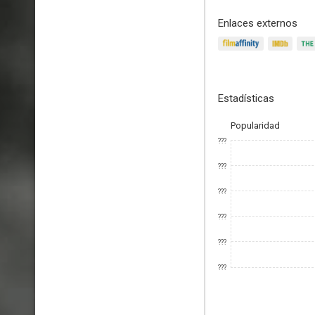
Enlaces externos
Estadísticas
Popularidad
???
???
???
???
???
???