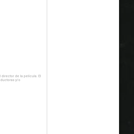
irector de la película. El
oductoras y/o