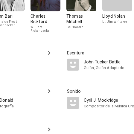
nn Bari
Charles
Thomas
Lloyd Nolan
Bickford
Mitchell
laide Frost
Lt. Jim Whitaker
kenbacker
William
Ike Howard
Rickenbacker
Escritura
John Tucker Battle
Guión, Guión Adaptado
Sonido
Donald
Cyril J. Mockridge
tografía
Compositor de la Música Orig