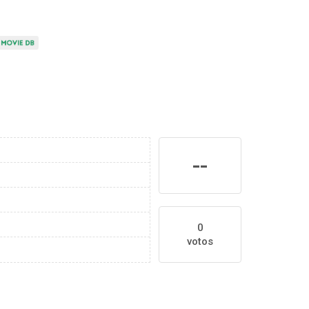
--
0
votos