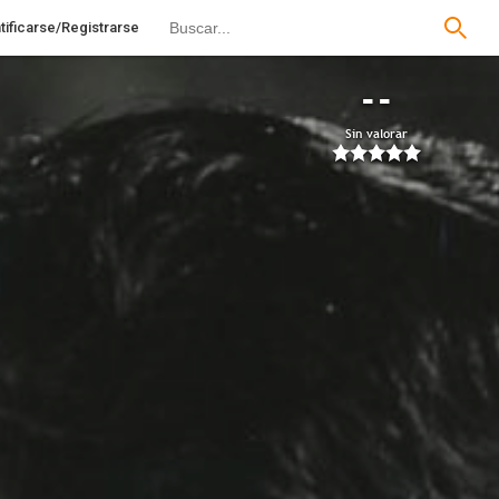
tificarse/Registrarse
--
Sin valorar