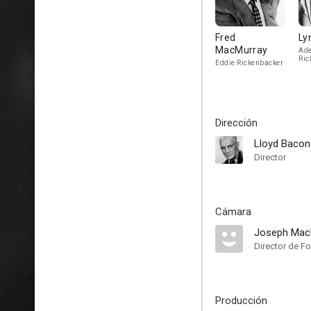
Fred
Ly
MacMurray
Ade
Ric
Eddie Rickenbacker
Dirección
Lloyd Bacon
Director
Cámara
Joseph Mac
Director de Fo
Producción