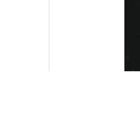
Contenido que expirara en VOD
Amazon Prime Video
Netflix
Filmin
Movistar+
Movistar+ Fibra