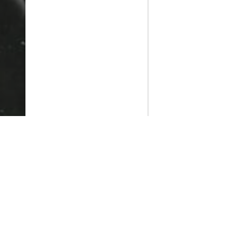
PlayMax
2026
Series populares
La Casa del Dragón
Silo
Ted Lasso
Stuart no consigue salvar el universo
Operaciones especiales: Lioness