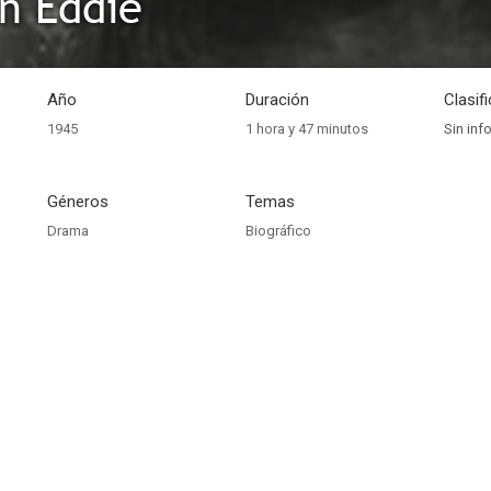
án Eddie
Año
Duración
Clasif
1945
1 hora y 47 minutos
Sin inf
Géneros
Temas
Drama
Biográfico