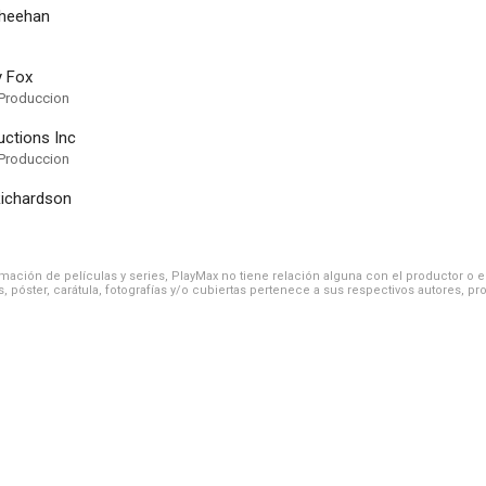
Sheehan
y Fox
Produccion
uctions Inc
Produccion
Richardson
ación de películas y series, PlayMax no tiene relación alguna con el productor o el d
, póster, carátula, fotografías y/o cubiertas pertenece a sus respectivos autores, pr