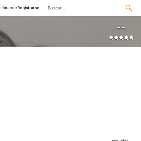
tificarse/Registrarse
--