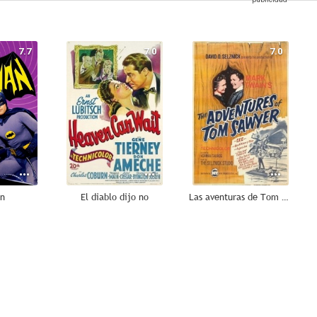
7.7
7.0
7.0
n
El diablo dijo no
Las aventuras de Tom Sawyer
6.5
6.5
6.5