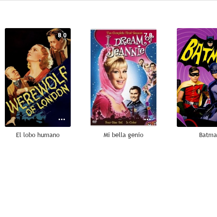
8.0
7.8
El lobo humano
Mi bella genio
Batma
6.8
6.8