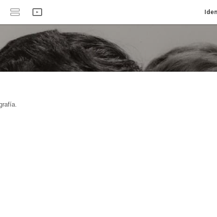
Iden
rafía.