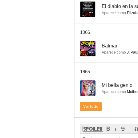
--
El diablo en la 
Aparece como
Elizabe
La hora de los famosos
1966
--
7.7
Batman
Aparece como
J. Pau
1965
7.8
Mi bella genio
Aparece como
Mothe
The 20th Century-Fox Hour
Ver todo
--