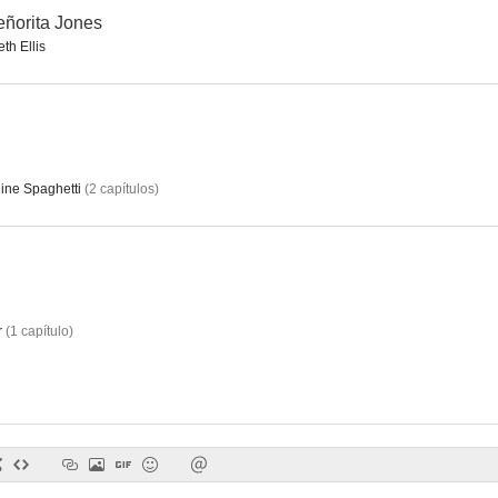
señorita Jones
th Ellis
The Tab Hunter Show
No os comáis las margaritas
Los detec
--
--
line Spaghetti
(
2
capítulos
)
r
(
1
capítulo
)
Fuera del planeta
December Bride
Porque er
--
--