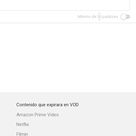
Mínimo de
50
palabras
The Skipper Surprised His Wife
The Reformer and the Redhead
Luisa
--
--
--
Contenido que expirara en VOD
lde
My Brother Talks to Horses
Cynthia
Amazon Prime Video
--
--
--
Netflix
Filmin