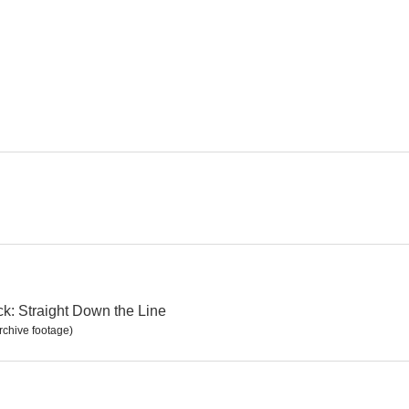
Juan Nadie
La tragedia de la Bounty
6.4
6.0
Las cuatro hermanitas
Juego de pasiones
Te volveré
--
--
k: Straight Down the Line
rchive footage)