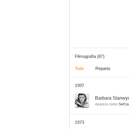
Desengaño
6.4
Filmografía (87)
Todo
Reparto
1997
La carga de la Brigada Ligera
--
--
Barbara Stanwyc
Aparece como
Self (a
1973