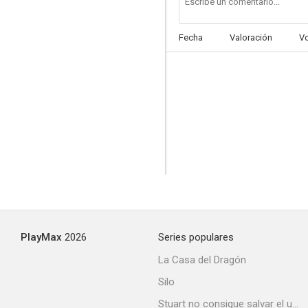
Fecha
Valoración
V
Please Believe Me
--
PlayMax
2026
Series populares
Despacio, forastero
La Casa del Dragón
--
Silo
Stuart no consigue salvar el universo