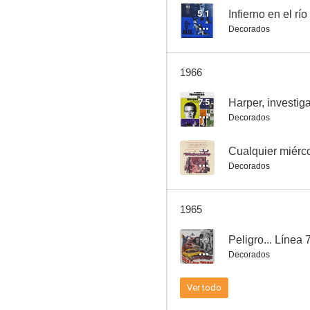
5.1
Infierno en el río
Decorados
Carmen Jones
1966
6.0
7.5
Harper, investig
Decorados
--
Cualquier miérc
Decorados
1965
El halcón en México
--
Peligro... Línea
5.0
Decorados
Ver todo