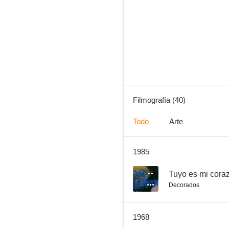
Hubo una luna de miel
7.0
Filmografía (40)
Todo
Arte
1985
La mujer pirata
6.5
--
Tuyo es mi cora
Decorados
1968