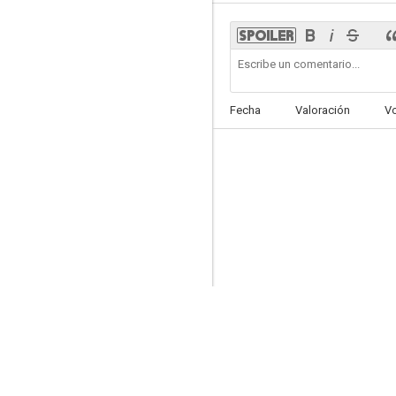
Bombardero
Fecha
Valoración
V
--
Un loco maravilloso
--