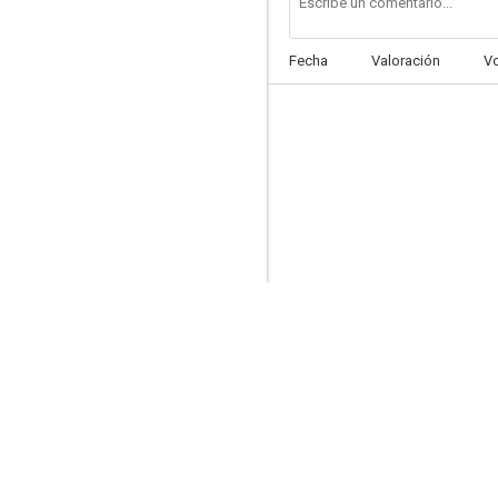
Fecha
Valoración
V
La ciudad desnuda
7.5
La novia era él
6.5