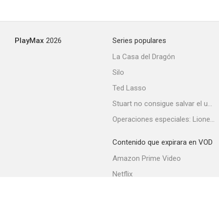
The Andy Griffith Show
PlayMax
2026
Series populares
--
La Casa del Dragón
Silo
Ted Lasso
Stuart no consigue salvar el universo
Operaciones especiales: Lioness
Contenido que expirara en VOD
Intriga en Hawai
Amazon Prime Video
--
Netflix
Filmin
Movistar+