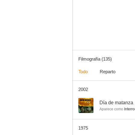
Marcado por el odio
9.0
Filmografía (135)
Todo
Reparto
2002
Bonanza
8.7
--
Día de matanza
Aparece como
Interro
1975