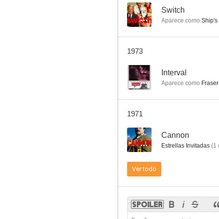
--
Switch
Aparece como
Ship's
El túnel del tiempo
1973
8.3
--
Interval
Aparece como
Fraser
1971
--
Cannon
Estrellas Invitadas
(
1
Misión imposible
Ver todo
7.6