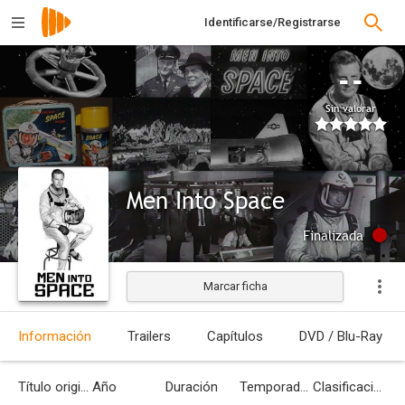
Identificarse/Registrarse
--
Sin valorar
Men Into Space
Finalizada
Marcar ficha
Información
Trailers
Capítulos
DVD / Blu-Ray
Título original
Año
Duración
Temporadas
Clasificación por edades