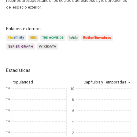
recortes presupuestarios, los equipos defectuosos y los problemas
del espacio exterior.
Enlaces externos
Estadísticas
Popularidad
Capítulos y Temporadas
???
10
???
8
???
6
???
4
???
2