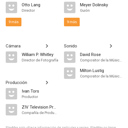
Otto Lang
Meyer Dolinsky
Director
Guión
9 más
9 más
Cámara
Sonido
William P. Whitley
David Rose
Director de Fotografía
Compositor de la Música Original
Milton Lustig
Compositor de la Música Original
Producción
Ivan Tors
Productor
ZIV Television Programs
Compañía de Produccion
PlayMax solo ofrece información de películas y series, PlayMax no tiene