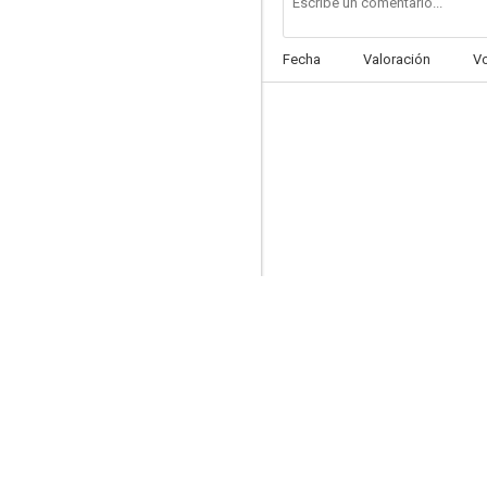
Fecha
Valoración
V
Más allá del límite
7.5
Mannix
7.0