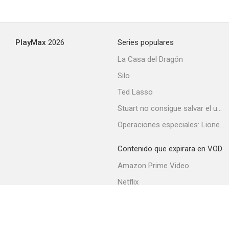
Everglades
PlayMax
2026
Series populares
--
La Casa del Dragón
Silo
Ted Lasso
Stuart no consigue salvar el universo
Operaciones especiales: Lioness
Contenido que expirara en VOD
Yo fui criminal
Amazon Prime Video
--
Netflix
Filmin
Movistar+