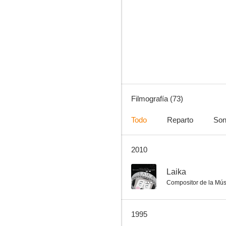
Todos los hombres del presidente
10
Filmografía (73)
Todo
Reparto
Son
2010
Cuero crudo
9.0
--
Laika
Compositor de la Mús
1995