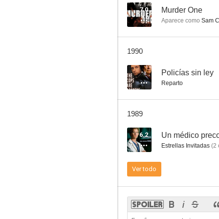
7.0
Murder One
Aparece como
Sam Ca
The Fall Guy
1990
8.3
--
Policías sin ley
Reparto
1989
6.2
Un médico prec
Estrellas Invitadas
(
2
Misión imposible
Ver todo
7.7