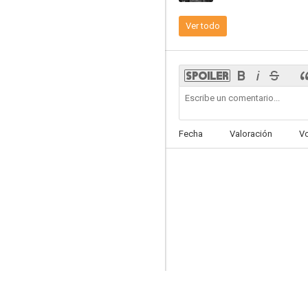
Ver todo
La jungla humana
6.0
Fecha
Valoración
V
Con sus mismas armas
5.7