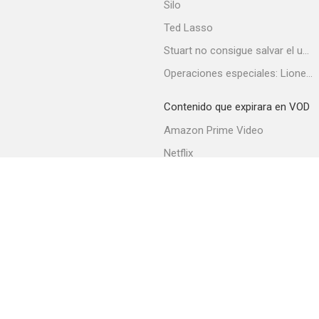
Silo
Ted Lasso
Stuart no consigue salvar el universo
New Mexico
Operaciones especiales: Lioness
--
Contenido que expirara en VOD
Amazon Prime Video
Netflix
Filmin
Movistar+
Movistar+ Fibra
Cueva de bandoleros
--