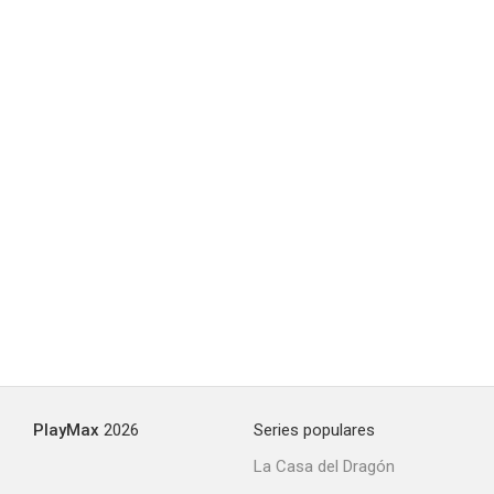
Motín
--
The Ring
--
PlayMax
2026
Series populares
La Casa del Dragón