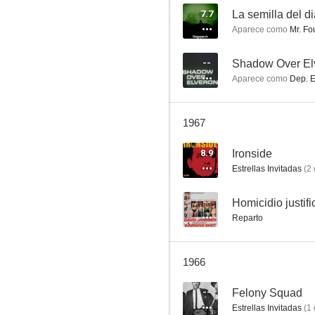
7.7
La semilla del d
Aparece como
Mr. Fo
Perry Mason
--
Shadow Over El
Aparece como
Dep. E
7.1
1967
8.9
Ironside
Estrellas Invitadas
(
2
--
Homicidio justif
Reparto
El demonio de las armas
6.5
1966
--
Felony Squad
Estrellas Invitadas
(
1