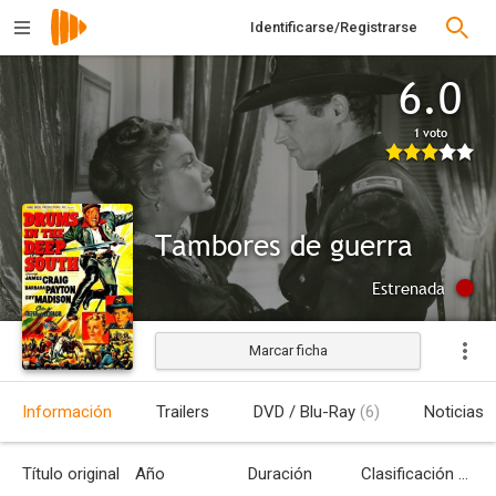
Identificarse/Registrarse
6.0
1 voto
Tambores de guerra
Estrenada
Marcar ficha
Información
Trailers
DVD / Blu-Ray
(6)
Noticias
Título original
Año
Duración
Clasificación por edades