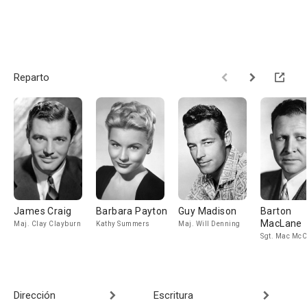
Reparto
James Craig
Barbara Payton
Guy Madison
Barton
MacLane
Maj. Clay Clayburn
Kathy Summers
Maj. Will Denning
Sgt. Mac McC
Dirección
Escritura