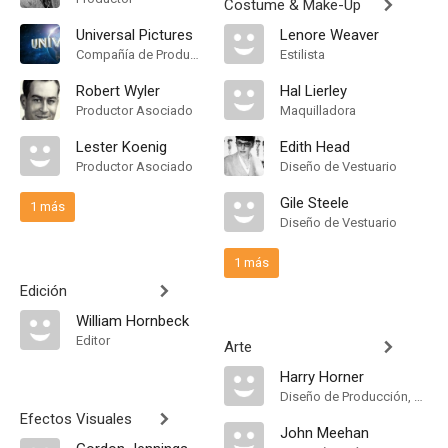
Costume & Make-Up
Universal Pictures
Lenore Weaver
Compañía de Produccion
Estilista
Robert Wyler
Hal Lierley
Productor Asociado
Maquilladora
Lester Koenig
Edith Head
Productor Asociado
Diseño de Vestuario
Gile Steele
1 más
Diseño de Vestuario
1 más
Edición
William Hornbeck
Editor
Arte
Harry Horner
Diseño de Producción, Dirección Artística
Efectos Visuales
John Meehan