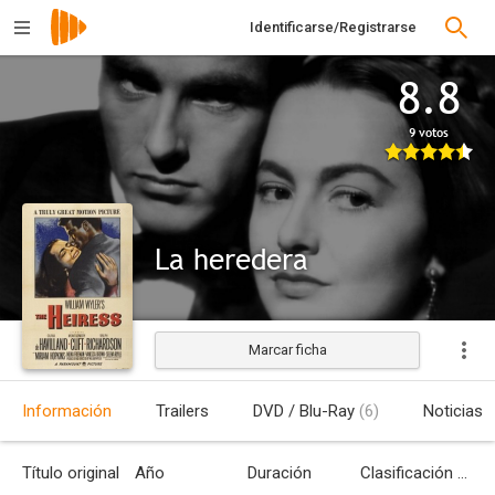
Identificarse/Registrarse
8.8
9 votos
La heredera
Marcar ficha
Estrenada
Información
Trailers
DVD / Blu-Ray
(6)
Noticias
Título original
Año
Duración
Clasificación por edades