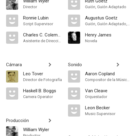
William Wyler
Ruth Goetz
Director
Guión, Guión Adaptado
Ronnie Lubin
Augustus Goetz
Script Supervisor
Guión, Guión Adaptado, Theatre Play
Charles C. Coleman
Henry James
Asistente de Dirección
Novela
Cámara
Sonido
Leo Tover
Aaron Copland
Director de Fotografía
Compositor de la Música Original
Haskell B. Boggs
Van Cleave
Camera Operator
Orquestador
Leon Becker
Music Supervisor
Producción
William Wyler
Productor