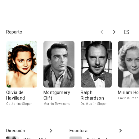
Reparto
Olivia de
Montgomery
Ralph
Miriam Ho
Havilland
Clift
Richardson
Lavinia Pen
Catherine Sloper
Morris Townsend
Dr. Austin Sloper
Dirección
Escritura