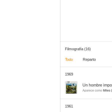
Berlín Occidente
--
Filmografía (16)
Todo
Reparto
1969
Comando submarino
--
5.8
Un hombre impon
Aparece como
Miles 
1961