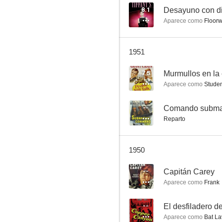
8.1
Desayuno con d
Aparece como
Floorw
Reto a la muerte
1951
--
7.5
Murmullos en la
Aparece como
Studen
--
Comando subma
Reparto
1950
El misterio de una desconocida
--
Capitán Carey
--
Aparece como
Frank
--
El desfiladero d
Aparece como
Bat La