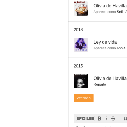
6.0
Olivia de Havill
Aparece como
Self - 
Robin de los bosques
2018
7.1
--
Ley de vida
Aparece como
Abbie 
2015
--
Olivia de Havill
Reparto
Aeropuerto 77
Ver todo
7.0