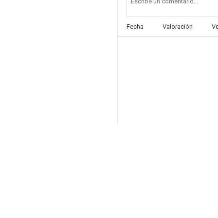
Fecha
Valoración
V
Nido de víboras
6.8
Canción de cuna para un cadáver
6.0