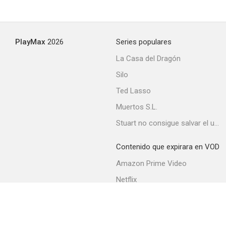
Call It a Day
PlayMax
2026
Series populares
--
La Casa del Dragón
Silo
Ted Lasso
Muertos S.L.
Stuart no consigue salvar el universo
Contenido que expirara en VOD
El caballero Adverse
Amazon Prime Video
Netflix
Movistar+
Filmin