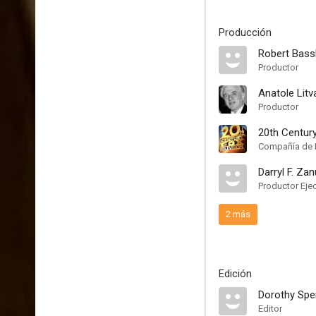
Producción
Robert Bass
Productor
Anatole Litv
Productor
20th Centur
Compañía de 
Darryl F. Za
Productor Eje
2 más
Edición
Dorothy Spe
Editor