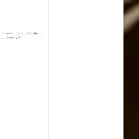
irector de la película. El
oductoras y/o