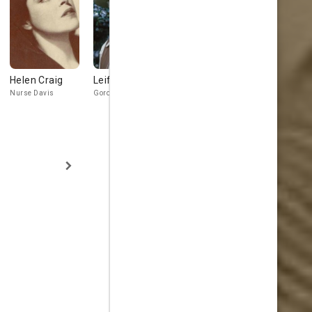
Helen Craig
Leif Erickson
Beulah Bondi
Lee Patric
Nurse Davis
Gordon
Mrs. Greer
Asylum Inmat