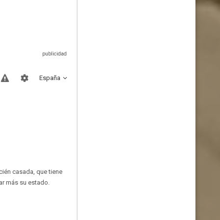
España
cién casada, que tiene
var más su estado.