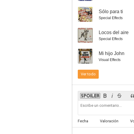
--
Sólo para ti
Special Effects
--
Locos del aire
Rostro pálido
Special Effects
7.0
--
Mi hijo John
Visual Effects
Ver todo
Me casé con una bruja
6.6
Fecha
Valoración
V