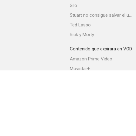
Silo
Stuart no consigue salvar el universo
Ted Lasso
Rick y Morty
Rulers of the Sea
--
Contenido que expirara en VOD
Amazon Prime Video
Movistar+
Netflix
Filmin
HBO Max
Artistas y modelos
--