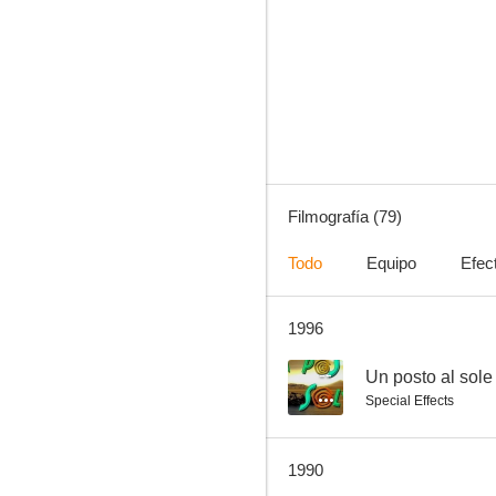
Un lugar en el sol
7.7
Filmografía (79)
Todo
Equipo
Efec
1996
Los inconquistables
7.3
--
Un posto al sole
Special Effects
1990