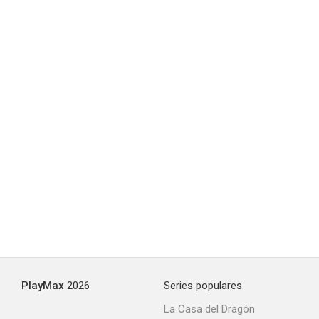
La bribona
--
No hay tiempo para amar
--
PlayMax
2026
Series populares
La Casa del Dragón