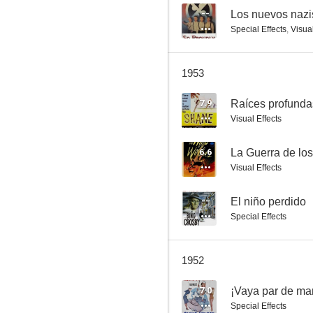
--
Los nuevos nazi
Special Effects
,
Visual
El caso de Thelma Jordon
1953
7.0
7.9
Raíces profunda
Visual Effects
6.6
La Guerra de lo
Visual Effects
--
El niño perdido
Special Effects
¡Vaya par de marinos!
7.0
1952
7.0
¡Vaya par de ma
Special Effects