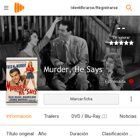
Identificarse/Registrarse
--
Sin valorar
Murder, He Says
Estrenada
Marcar ficha
Información
Trailers
DVD / Blu-Ray
(2)
Noticias
Título original
Año
Duración
Clasificación por edades