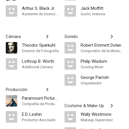
Arthur S. Black Jr.
Jack Moffitt
Asistente de Dirección
Guión, Historia
Cámara
Sonido
Theodor Sparkuhl
Robert Emmett Dolan
Director de Fotografía
Compositor de la Música Original
Lothrop B. Worth
Philip Wisdom
Additional Camera
Scoring Mixer
George Parrish
Orquestador
Producción
Paramount Pictures
Compañía de Produccion
Costume & Make-Up
E.D. Leshin
Wally Westmore
Productor Asociado
Makeup Supervisor