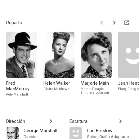
Reparto
Fred
Helen Walker
Marjorie Main
Jean Hea
MacMurray
Claire Matthews
Mamie Fleagle
Elany Fleagl
Smithers Johnson
Pete Marshall
Dirección
Escritura
George Marshall
Lou Breslow
Director
Guión, Guión Adaptado