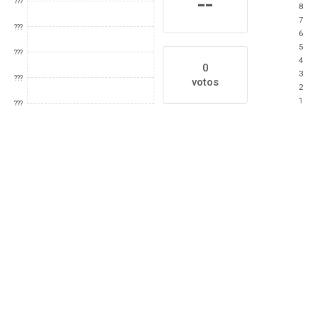
--
???
8
7
???
6
5
???
4
0
3
???
votos
2
1
???