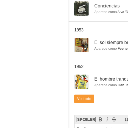
--
Conciencias
Aparece como
Alva '
La legión invencible
1953
7.0
8.5
El sol siempre b
Aparece como
Feene
1952
8.2
El hombre tranqu
Aparece como
Dan T
Prisionero del odio
Ver todo
7.0