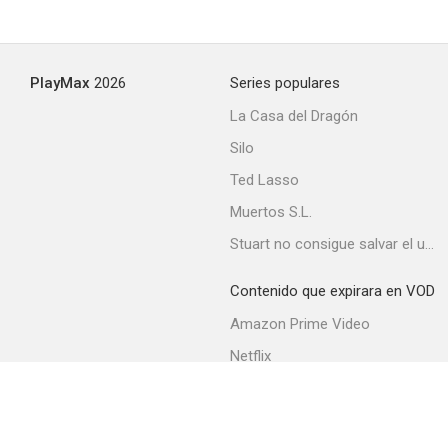
Kentucky Moonshine
PlayMax
2026
Series populares
--
La Casa del Dragón
Silo
Ted Lasso
Muertos S.L.
Stuart no consigue salvar el universo
Contenido que expirara en VOD
Redención
Amazon Prime Video
--
Netflix
Movistar+
Filmin