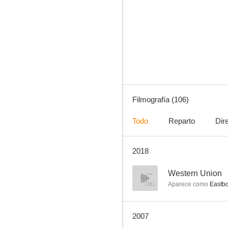
El sol siempre brilla en Kentucky
7.7
Filmografía (106)
Todo
Reparto
Dir
2018
Los inconquistables
7.6
--
Western Union
Aparece como
Eastbo
2007