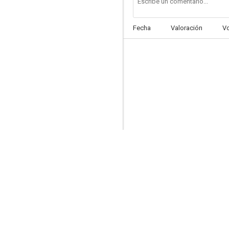
Fecha
Valoración
V
Incidente en Ox-Bow
6.6
Pasión de los fuertes
6.0