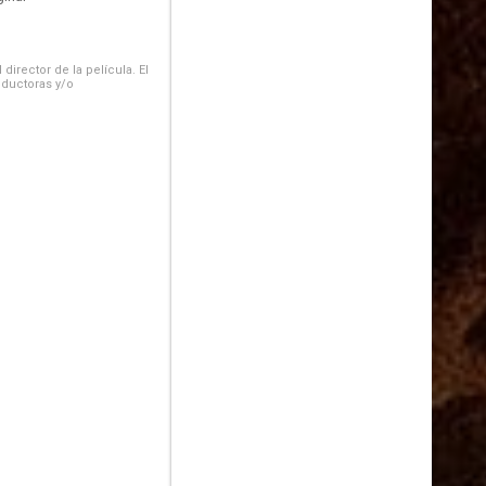
irector de la película. El
oductoras y/o