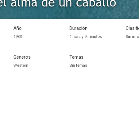
el alma de un caballo
Año
Duración
Clasif
1933
1 hora y 9 minutos
Sin inf
Géneros
Temas
Western
Sin temas