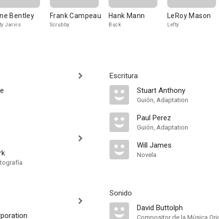
ene Bentley
Frank Campeau
Hank Mann
LeRoy Mason
ty Jarvis
Scrubby
Buck
Lefty
Escritura
de
Stuart Anthony
Guión, Adaptation
Paul Perez
Guión, Adaptation
Will James
rk
Novela
tografía
Sonido
David Buttolph
rporation
Compositor de la Música Orig