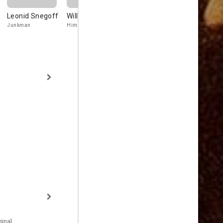
Leonid Snegoff
Will James
Wally Albright
Francis Fo
Junkman
Himself-Author
Clint's Son
Horse Buyer
inal