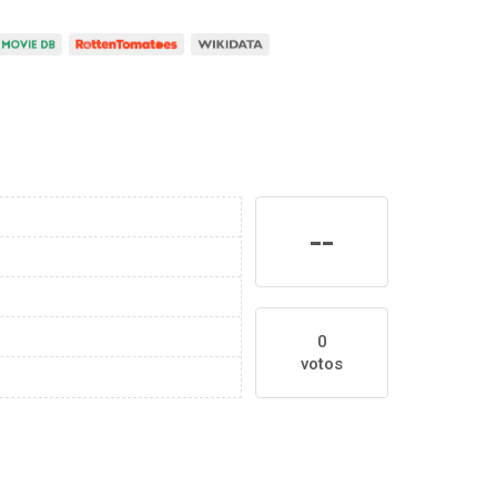
--
0
votos