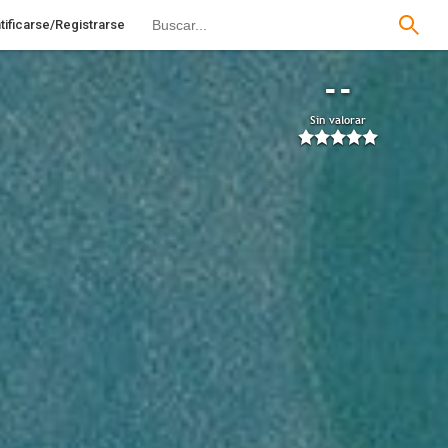
tificarse/Registrarse
--
Sin valorar