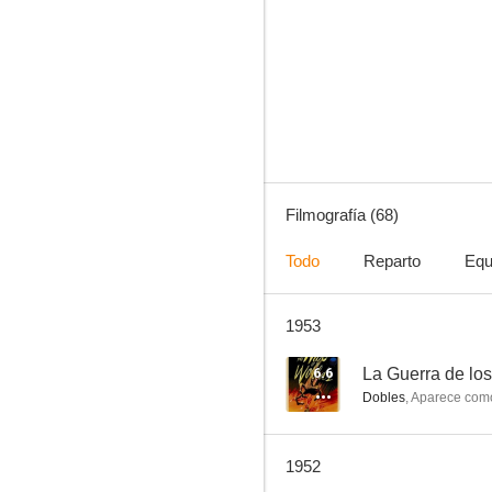
Un yanqui en la corte del rey Arturo
7.1
Filmografía (68)
Todo
Reparto
Equ
1953
Los viajes de Sullivan
7.0
6.6
La Guerra de lo
Dobles
,
Aparece com
1952