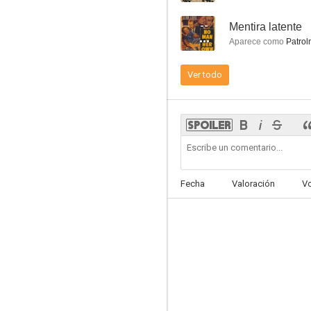
--
Mentira latente
Aparece como
Patrol
Ver todo
Confesiones de un espía nazi
5.5
Fecha
Valoración
V
Vaya par de soldados
--