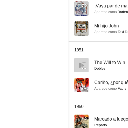
7.0
¡Vaya par de ma
Aparece como
Barten
Ruta de utopía
--
Mi hijo John
Aparece como
Taxi Dr
6.5
1951
--
The Will to Win
Dobles
--
Cariño, ¿por qué
Aparece como
Father
Siguiendo mi camino
6.0
1950
6.2
Marcado a fueg
Reparto