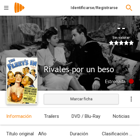
Identificarse/Registrarse
--
Sin valorar
Rivales por un beso
Estrenada
Marcar ficha
Información
Trailers
DVD / Blu-Ray
Noticias
Título original
Año
Duración
Clasificación por edades