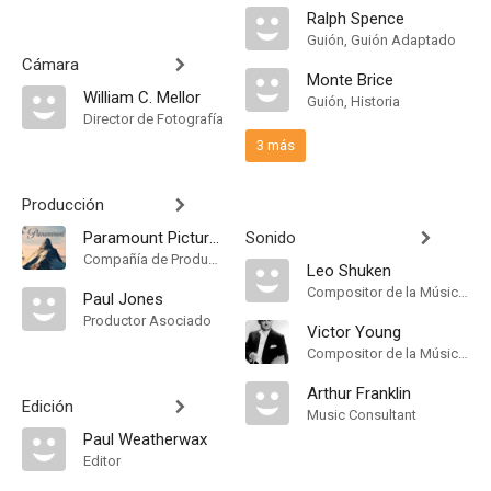
Ralph Spence
Guión, Guión Adaptado
Cámara
Monte Brice
William C. Mellor
Guión, Historia
Director de Fotografía
3 más
Producción
Paramount Pictures
Sonido
Compañía de Produccion
Leo Shuken
Compositor de la Música Original
Paul Jones
Productor Asociado
Victor Young
Compositor de la Música Original
Arthur Franklin
Edición
Music Consultant
Paul Weatherwax
Editor