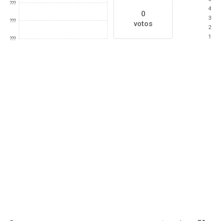
???
4
0
3
???
votos
2
1
???