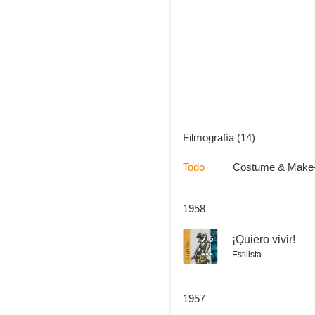
20.000 leguas de viaje submarino
--
Filmografía (14)
Todo
Costume & Make
1958
Ma and Pa Kettle
--
7.6
¡Quiero vivir!
Estilista
1957