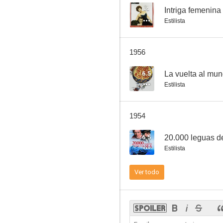
--
Intriga femenina
Estilista
Un paso en falso
1956
--
6.5
La vuelta al mun
Estilista
1954
6.5
20.000 leguas d
Estilista
Ghost Catchers
Ver todo