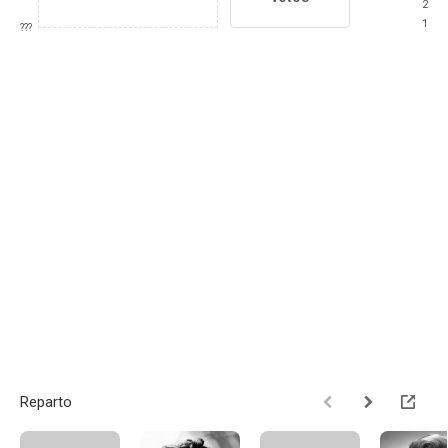
2
1
???
Reparto