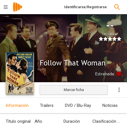
Identificarse/Registrarse
--
Sin valorar
Follow That Woman
Estrenada
Marcar ficha
Información
Trailers
DVD / Blu-Ray
Noticias
Título original
Año
Duración
Clasificación por edades