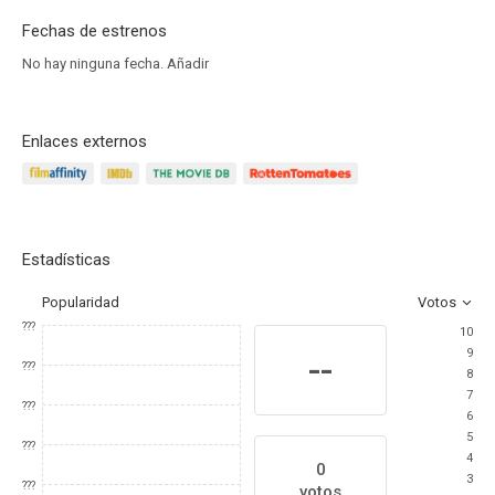
Fechas de estrenos
No hay ninguna fecha.
Añadir
Enlaces externos
Estadísticas
Popularidad
Votos
???
10
9
--
???
8
7
???
6
5
???
4
0
3
???
votos