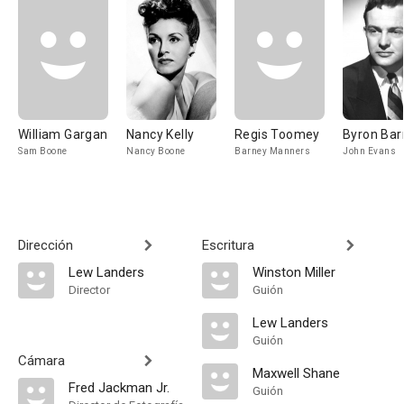
William Gargan
Nancy Kelly
Regis Toomey
Byron Bar
Sam Boone
Nancy Boone
Barney Manners
John Evans
Dirección
Escritura
Lew Landers
Winston Miller
Director
Guión
Lew Landers
Guión
Cámara
Maxwell Shane
Fred Jackman Jr.
Guión