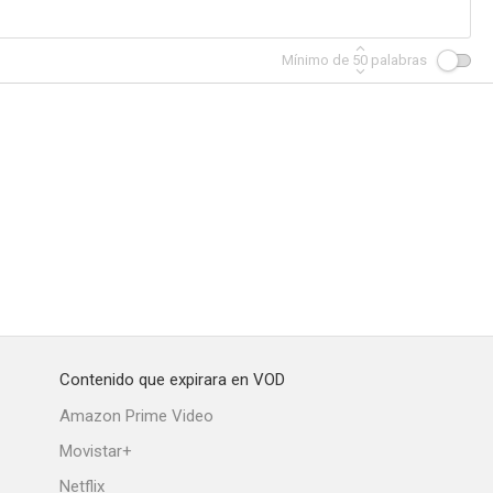
Mínimo de
50
palabras
His Wife
Frontier Marshal
Tail Spin
--
--
Contenido que expirara en VOD
los demás
La dama indómita
Amazon Prime Video
Movistar+
Netflix