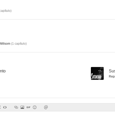
capítulo
)
Su majestad la farsa
Gambler's Choice
La foto ac
--
--
Willsom
(
1
capítulo
)
nto
--
Su
Rep
Rumbo a las playas de Tripoli
Fly-By-Night
Parachute Ba
--
--