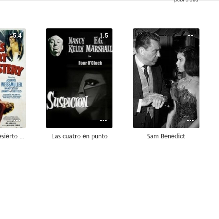
5.4
1.5
--
Tarzán en el desierto misterioso (Tarzán el temerario)
Las cuatro en punto
Sam Benedict
--
--
--