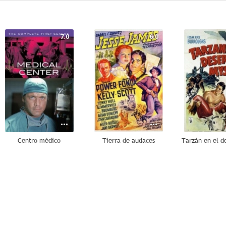
7.0
6.0
Centro médico
Tierra de audaces
--
--