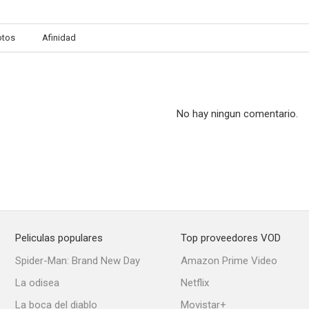
otos
Afinidad
Negocios privados
Noche en el trópico
He Married 
--
--
No hay ningun comentario.
Peliculas populares
Top proveedores VOD
Submarine Patrol
Su majestad la girl
La dicha de 
Spider-Man: Brand New Day
Amazon Prime Video
La odisea
Netflix
La boca del diablo
Movistar+