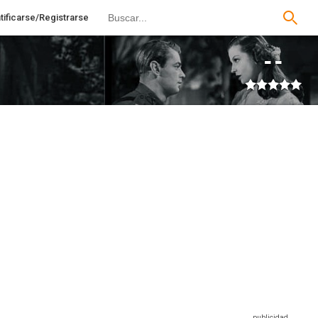
tificarse/Registrarse
--