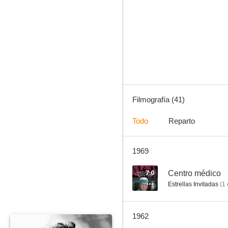
Thriller
--
Filmografía (41)
Todo
Reparto
1969
Studio One
--
7.0
Centro médico
Estrellas Invitadas
(
1
1962