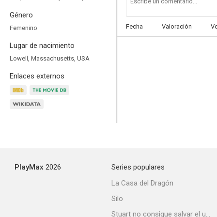
Género
Fecha
Valoración
V
Femenino
Lugar de nacimiento
Sailor's Lady
Lowell, Massachusetts, USA
--
Enlaces externos
PlayMax
2026
Series populares
El explorador perdido
La Casa del Dragón
Silo
Stuart no consigue salvar el universo