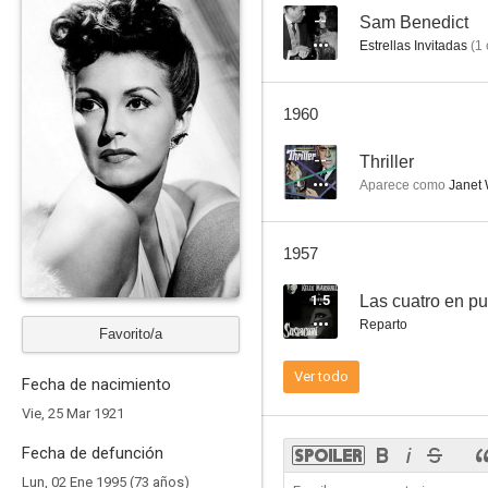
--
Sam Benedict
Estrellas Invitadas
(
1
Song of the Sarong
1960
--
--
Thriller
Aparece como
Janet 
1957
1.5
Las cuatro en pu
Reparto
Favorito/a
Friendly Enemies
Ver todo
Fecha de nacimiento
--
Vie, 25 Mar 1921
Fecha de defunción
Lun, 02 Ene 1995 (73 años)