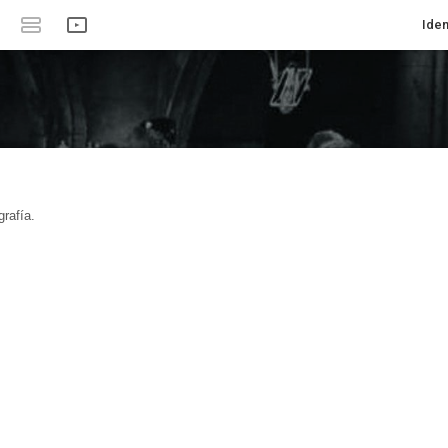
Iden
rafía.