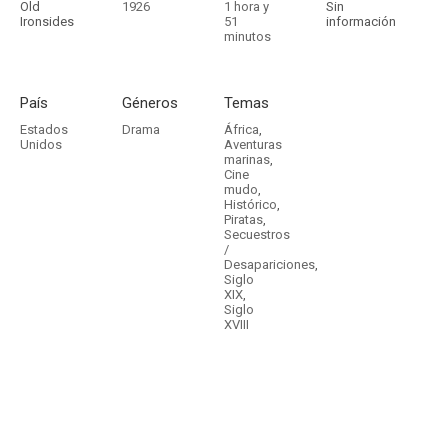
Old
1926
1 hora y
Sin
Ironsides
51
información
minutos
País
Géneros
Temas
Estados
Drama
África
,
Unidos
Aventuras
marinas
,
Cine
mudo
,
Histórico
,
Piratas
,
Secuestros
/
Desapariciones
,
Siglo
XIX
,
Siglo
XVIII