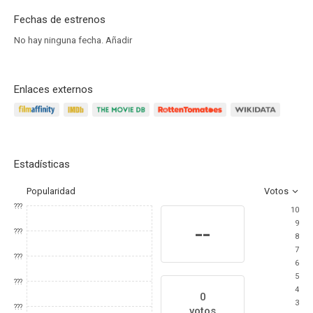
Fechas de estrenos
No hay ninguna fecha.
Añadir
Enlaces externos
Estadísticas
Popularidad
Votos
???
10
9
--
???
8
7
???
6
5
???
4
0
3
???
votos