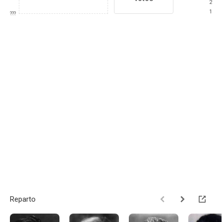
2
1
???
Reparto