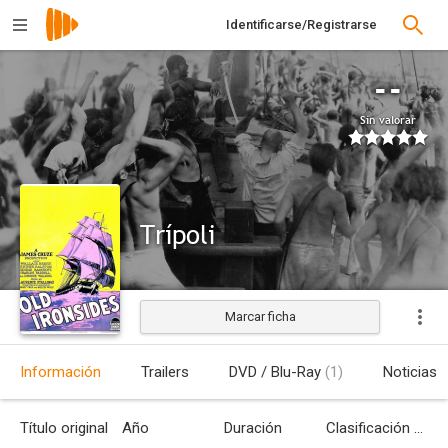
Identificarse/Registrarse
--
Sin valorar
Trípoli
Marcar ficha
Estrenada
Información
Trailers
DVD / Blu-Ray
(1)
Noticias
Título original
Año
Duración
Clasificación por edades