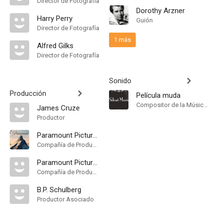
Director de Fotografía
Dorothy Arzner
Harry Perry
Guión
Director de Fotografía
1 más
Alfred Gilks
Director de Fotografía
Sonido
Producción
Película muda
Compositor de la Música Original
James Cruze
Productor
Paramount Pictures
Compañía de Produccion
Paramount Pictures. Distribuida por Paramount Pictures
Compañía de Produccion
B.P. Schulberg
Productor Asociado