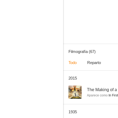
In Life's Cycle
4.0
Filmografía (67)
Todo
Reparto
2015
The Woman in Black
--
--
The Making of a
Aparece como
In Firs
1935