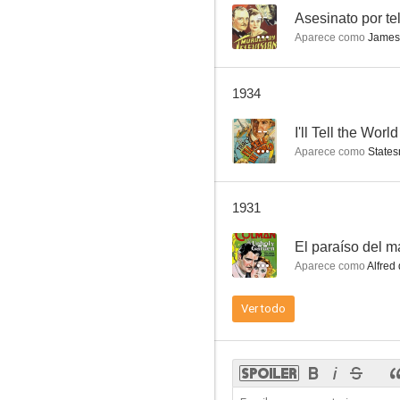
--
Asesinato por te
Aparece como
James
I'll Tell the World
1934
--
--
I'll Tell the World
Aparece como
State
1931
--
El paraíso del m
Aparece como
Alfred
The Phantom City
Ver todo
--