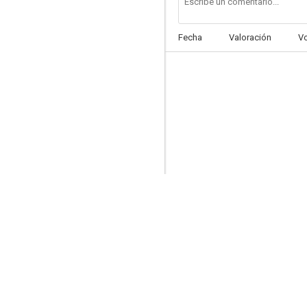
Fecha
Valoración
V
El hombre que triunfó
--
Trípoli
--