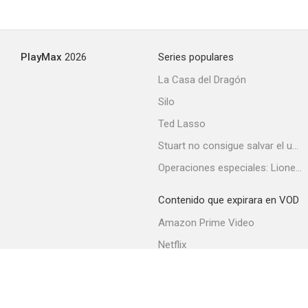
The Miser's Heart
PlayMax
2026
Series populares
--
La Casa del Dragón
Silo
Ted Lasso
Stuart no consigue salvar el universo
Operaciones especiales: Lioness
Contenido que expirara en VOD
Saved from Himself
Amazon Prime Video
--
Netflix
Filmin
Movistar+