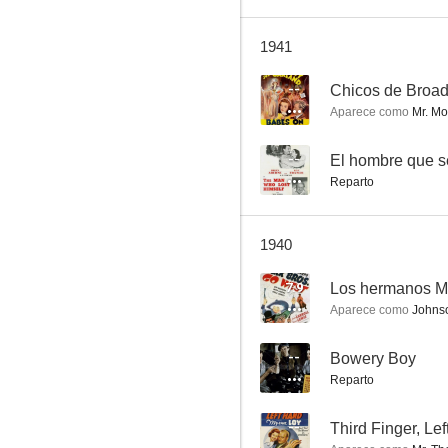
1941
Injusto desprecio
--
Chicos de Broa
Aparece como
Mr. Mo
--
--
El hombre que s
Reparto
1940
7.9
Los hermanos Ma
Aparece como
Johns
Un caballero en la noche
--
--
Bowery Boy
Reparto
--
Third Finger, Le