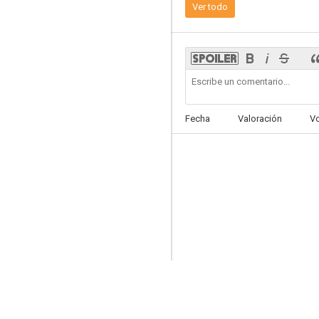
Ver todo
El hombre de la frontera
Fecha
Valoración
V
--
Inside Information
--