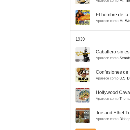
Aparece como
Mr. T
--
El hombre de la 
Aparece como
Mr. W
El hombre que se perdió a sí mismo
1939
--
8.2
Caballero sin e
Aparece como
Senato
6.0
Confesiones de 
Aparece como
U.S. Di
--
Hollywood Cava
Aparece como
Thom
El mago de la muerte
--
--
Joe and Ethel Tu
Aparece como
Bisho