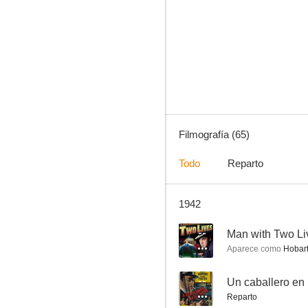
La gran jornada
6.5
Filmografía (65)
Todo
Reparto
1942
Jezabel
6.0
--
Man with Two Li
Aparece como
Hobart
--
Un caballero en
Reparto