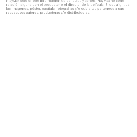
PlayMax solo ofrece información de películas y series, PlayMax no tiene
relación alguna con el productor o el director de la película. El copyright de
las imágenes, póster, carátula, fotografías y/o cubiertas pertenece a sus
respectivos autores, productoras y/o distribuidoras.