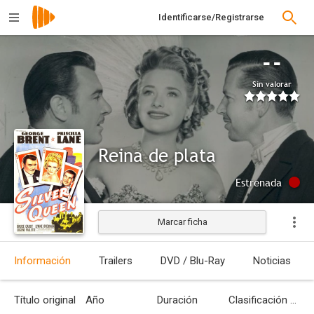
Identificarse/Registrarse
--
Sin valorar
Reina de plata
Estrenada
Marcar ficha
Información
Trailers
DVD / Blu-Ray
Noticias
Título original
Año
Duración
Clasificación por edades