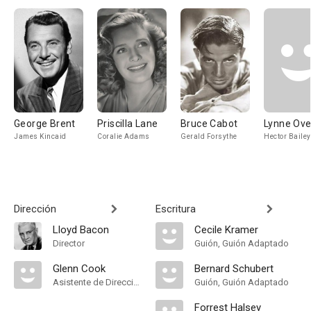
George Brent
Priscilla Lane
Bruce Cabot
Lynne Ov
James Kincaid
Coralie Adams
Gerald Forsythe
Hector Bailey
Dirección
Escritura
Lloyd Bacon
Cecile Kramer
Director
Guión, Guión Adaptado
Glenn Cook
Bernard Schubert
Asistente de Dirección
Guión, Guión Adaptado
Forrest Halsey