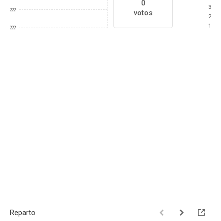
0
3
???
votos
2
1
???
Reparto