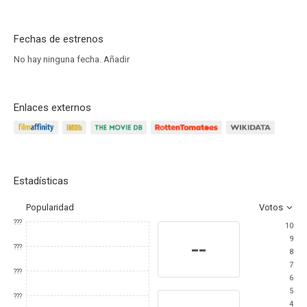
Fechas de estrenos
No hay ninguna fecha.
Añadir
Enlaces externos
Estadísticas
Popularidad
Votos
???
10
9
--
???
8
7
???
6
5
???
4