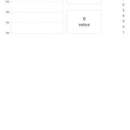
???
6
5
???
4
0
3
???
votos
2
1
???