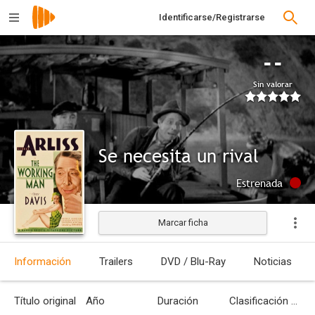
Identificarse/Registrarse
--
Sin valorar
Se necesita un rival
Estrenada
Marcar ficha
Información
Trailers
DVD / Blu-Ray
Noticias
Título original
Año
Duración
Clasificación por edades