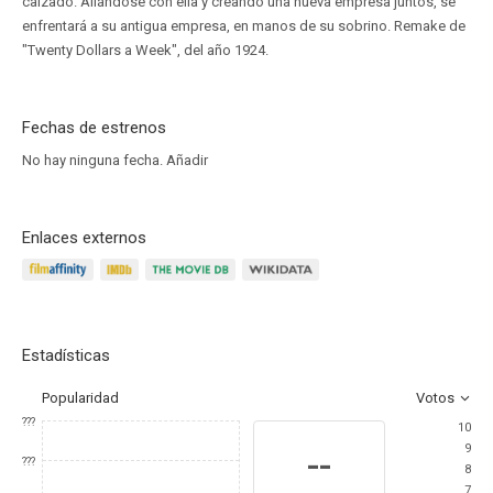
calzado. Aliándose con ella y creando una nueva empresa juntos, se
enfrentará a su antigua empresa, en manos de su sobrino. Remake de
"Twenty Dollars a Week", del año 1924.
Fechas de estrenos
No hay ninguna fecha.
Añadir
Enlaces externos
Estadísticas
Popularidad
Votos
???
10
9
--
???
8
7