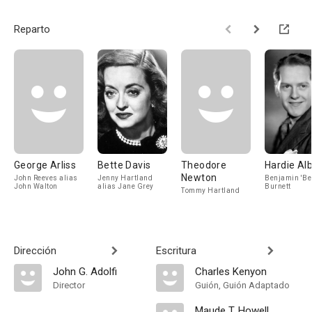
Reparto
George Arliss
Bette Davis
Theodore
Hardie Alb
Newton
John Reeves alias
Jenny Hartland
Benjamin 'Be
John Walton
alias Jane Grey
Burnett
Tommy Hartland
Dirección
Escritura
John G. Adolfi
Charles Kenyon
Director
Guión, Guión Adaptado
Maude T. Howell