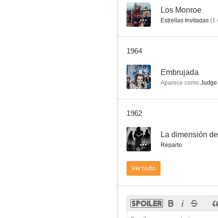
--
Los Monroe
Estrellas Invitadas
(
1
Los Monroe
1964
--
8.5
Embrujada
Aparece como
Judge 
1962
--
La dimensión de
Reparto
Hazel
Ver todo
--