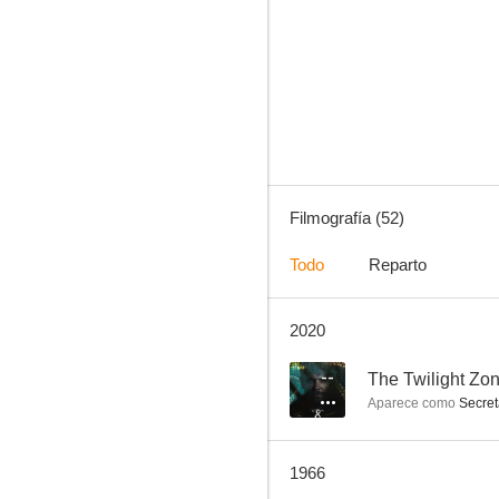
Embrujada
7.3
Filmografía (52)
Todo
Reparto
2020
El cantar de los cantares
--
--
The Twilight Zon
Aparece como
Secret
1966