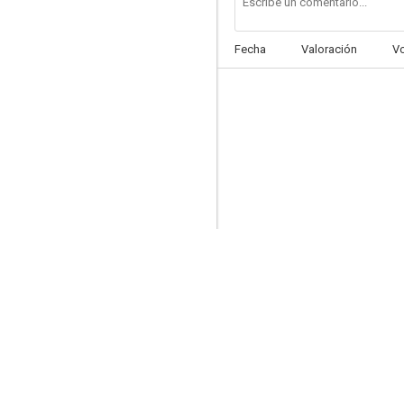
Fecha
Valoración
V
Rompeolas
--
77 Sunset Strip
--