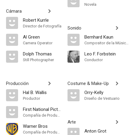
Novela
Cámara
Robert Kurrle
Director de Fotografía
Sonido
Al Green
Bernhard Kaun
Camera Operator
Compositor de la Música Original
Dolph Thomas
Leo F. Forbstein
Still Photographer
Conductor
Producción
Costume & Make-Up
Hal B. Wallis
Orry-Kelly
Productor
Diseño de Vestuario
First National Picture
Compañía de Produccion
Arte
Warner Bros
Anton Grot
Compañía de Produccion