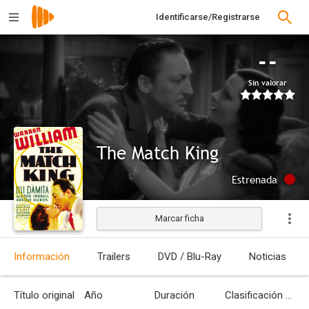
Identificarse/Registrarse
--
Sin valorar
The Match King
Estrenada
Marcar ficha
Información
Trailers
DVD / Blu-Ray
Noticias
Título original
Año
Duración
Clasificación por edades