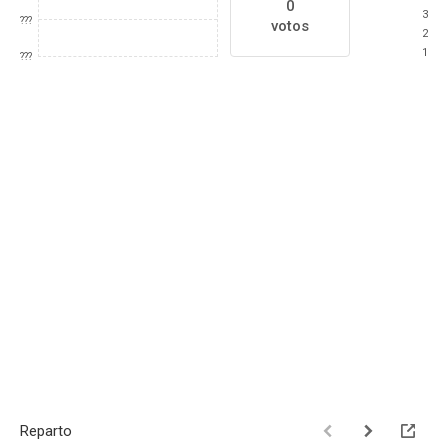
0
3
???
votos
2
1
???
Reparto