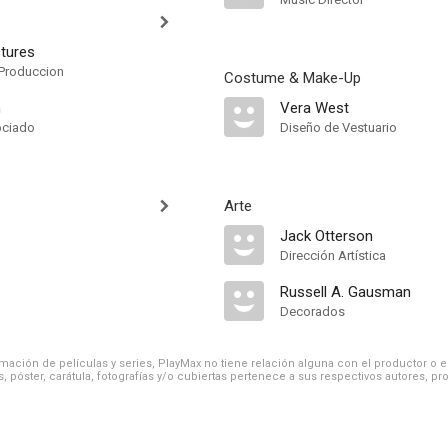
ctures
Produccion
Costume & Make-Up
n
Vera West
ociado
Diseño de Vestuario
Arte
Jack Otterson
Dirección Artística
Russell A. Gausman
Decorados
ación de películas y series, PlayMax no tiene relación alguna con el productor o el d
, póster, carátula, fotografías y/o cubiertas pertenece a sus respectivos autores, pr