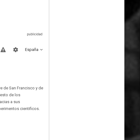
España
uye de San Francisco y de
resto de los
racias a sus
erimentos cientificos.