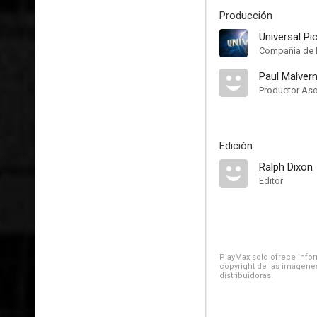
Producción
Universal Pi
Compañía de 
Paul Malver
Productor As
Edición
Ralph Dixon
Editor
PlayMax solo ofrece inform
copyright de las imágenes
distribuidoras.