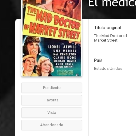
El médic
Título original
The Mad Doctor of
Market Street
País
Estados Unidos
Pendiente
Favorita
Vista
Abandonada