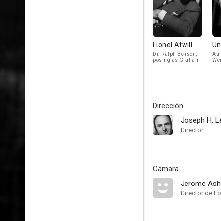
Lionel Atwill
Un
Dr. Ralph Benson,
Aun
posing as Graham
Wen
Dirección
Joseph H. L
Director
Cámara
Jerome Ash
Director de Fo