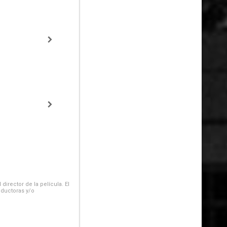
irector de la película. El
oductoras y/o