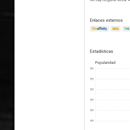
Enlaces externos
Estadísticas
Popularidad
???
???
???
???
???
???