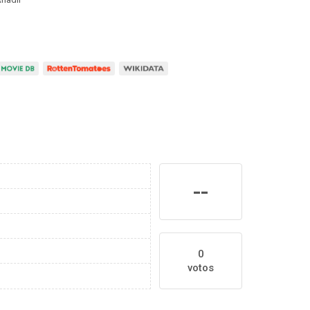
--
0
votos