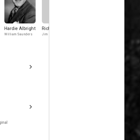
Hardie Albright
Richard Davies
John Eldredge
Ray Mala
William Saunders
Jim
Dwight, Ship's
Officer
inal