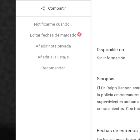
Compartir
Notificarme cuando...
N
Editar fechas de marcado
Añadir nota privada
Disponible en...
Añadir a la lista/s
Sin información
Recomendar
Sinopsis
El Dr. Ralph Benson estu
la policia embarcandose 
supervivientes arriban 
conocimientos. Con todo
Fechas de estrenos
No hay ninguna fecha.
A