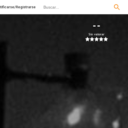
tificarse/Registrarse
--
Sin valorar