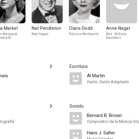
a Merkel
Nat Pendleton
Claire Dodd
Anne Nagel
t Margaret
Red Hogan
Patricia Wentworth
Mrs. William
tworth
Saunders
Escritura
ewis
Al Martin
Guión, Guión Adaptado
Sonido
Bernard B. Brown
tografía
Compositor de la Música Orig
Hans J. Salter
Music Director