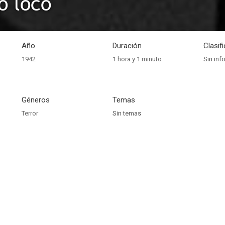
o loco
Año
Duración
Clasif
1942
1 hora y 1 minuto
Sin inf
Géneros
Temas
Terror
Sin temas