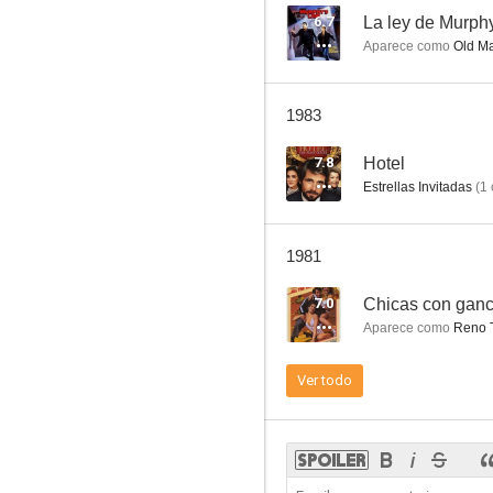
6.7
La ley de Murph
Aparece como
Old M
Kid Galahad
1983
7.6
7.8
Hotel
Estrellas Invitadas
(
1
1981
7.0
Chicas con gan
Aparece como
Reno 
La mujer del cuadro
Ver todo
7.3