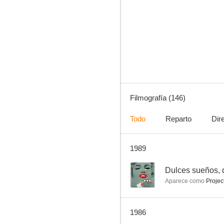
La historia de Irene Castle
8.0
Filmografía (146)
Todo
Reparto
Dir
1989
McCloud
8.0
--
Dulces sueños, 
Aparece como
Project
1986