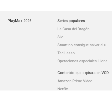
Mi sueño eres tú
PlayMax
2026
Series populares
--
La Casa del Dragón
Silo
Stuart no consigue salvar el universo
Ted Lasso
Operaciones especiales: Lioness
Contenido que expirara en VOD
La rubia de los cabellos de fuego
Amazon Prime Video
--
Netflix
Filmin
Movistar+