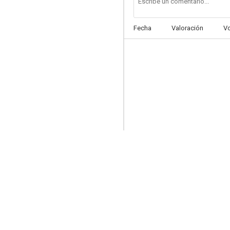
Fecha
Valoración
V
Dejad paso al mañana
7.0
Chicas con gancho
6.8