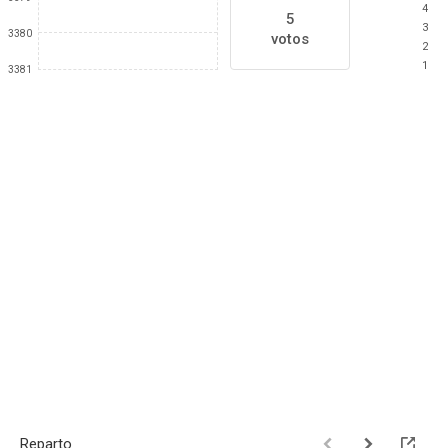
4
5
3
3380
votos
2
1
3381
Reparto