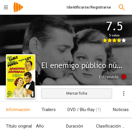
Identificarse/Registrarse
7.5
5 votos
El enemigo público número 1
Estrenada
Marcar ficha
Información
Trailers
DVD / Blu-Ray
(1)
Noticias
Título original
Año
Duración
Clasificación por edades