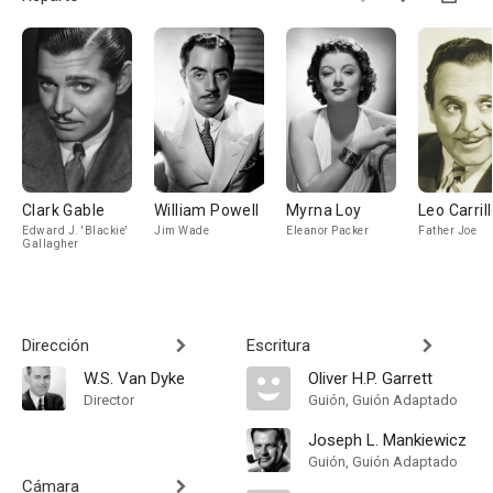
Clark Gable
William Powell
Myrna Loy
Leo Carril
Edward J. 'Blackie'
Jim Wade
Eleanor Packer
Father Joe
Gallagher
Dirección
Escritura
W.S. Van Dyke
Oliver H.P. Garrett
Director
Guión, Guión Adaptado
Joseph L. Mankiewicz
Guión, Guión Adaptado
Cámara