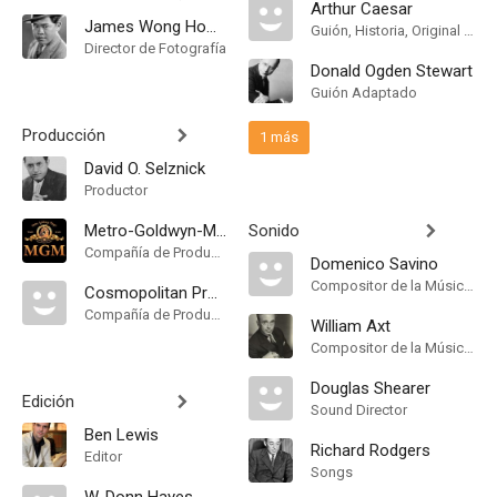
Arthur Caesar
James Wong Howe
Guión, Historia, Original Story
Director de Fotografía
Donald Ogden Stewart
Guión Adaptado
Producción
1 más
David O. Selznick
Productor
Metro-Goldwyn-Mayer
Sonido
Compañía de Produccion
Domenico Savino
Compositor de la Música Original
Cosmopolitan Production
Compañía de Produccion
William Axt
Compositor de la Música Original
Douglas Shearer
Edición
Sound Director
Ben Lewis
Richard Rodgers
Editor
Songs