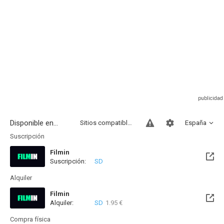
Disponible en...
Sitios compatibles
España
Suscripción
Filmin
Suscripción:
SD
Disponible hasta el Vie, 14 Ago 2026 (Quedan 9 días)
Alquiler
Filmin
Alquiler:
SD
1.95 €
Disponible hasta el Vie, 14 Ago 2026 (Quedan 9 días)
Compra física