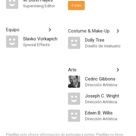
W. Donn Hayes
4 más
Supervising Editor
Equipo
Costume & Make-Up
Slavko Vorkapich
Dolly Tree
Special Effects
Diseño de Vestuario
Arte
Cedric Gibbons
Dirección Artística
Joseph C. Wright
Dirección Artística
Edwin B. Willis
Dirección Artística
PlayMax solo ofrece información de películas y series, PlayMax no tiene