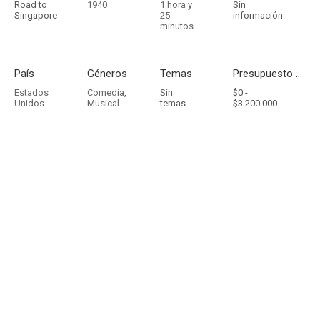
Road to
1940
1 hora y
Sin
Singapore
25
información
minutos
País
Géneros
Temas
Presupuesto - Ingresos
Estados
Comedia
,
Sin
$0 -
Unidos
Musical
temas
$3.200.000