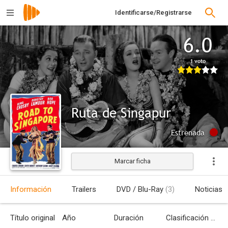
Identificarse/Registrarse
6.0
1 voto
Ruta de Singapur
Estrenada
Marcar ficha
Información
Trailers
DVD / Blu-Ray
(3)
Noticias
Título original
Año
Duración
Clasificación por edades