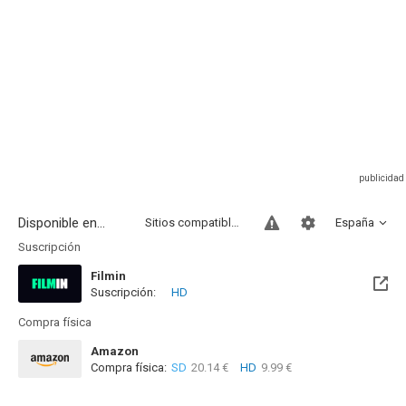
Disponible en...
Sitios compatibles
España
Suscripción
Filmin
Suscripción:
HD
Disponible hasta el Mié, 31 Dic 2031 (Quedan 5 años)
Compra física
Amazon
Compra física:
SD
20.14 €
HD
9.99 €