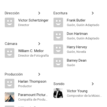
Dirección
Escritura
Victor Schertzinger
Frank Butler
Director
Guión, Guión Adaptado
Don Hartman
Guión, Guión Adaptado
Cámara
Harry Hervey
William C. Mellor
Guión, Novela
Director de Fotografía
Barney Dean
Guión
Producción
Harlan Thompson
Sonido
Productor
Victor Young
Paramount Pictures
Compositor de la Música Original
Compañía de Produccion