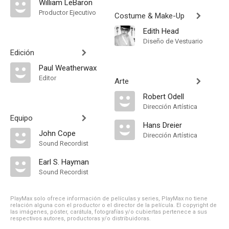
William LeBaron
Productor Ejecutivo
Costume & Make-Up
Edith Head
Diseño de Vestuario
Edición
Paul Weatherwax
Editor
Arte
Robert Odell
Dirección Artística
Equipo
Hans Dreier
John Cope
Dirección Artística
Sound Recordist
Earl S. Hayman
Sound Recordist
PlayMax solo ofrece información de películas y series, PlayMax no tiene
relación alguna con el productor o el director de la película. El copyright de
las imágenes, póster, carátula, fotografías y/o cubiertas pertenece a sus
respectivos autores, productoras y/o distribuidoras.