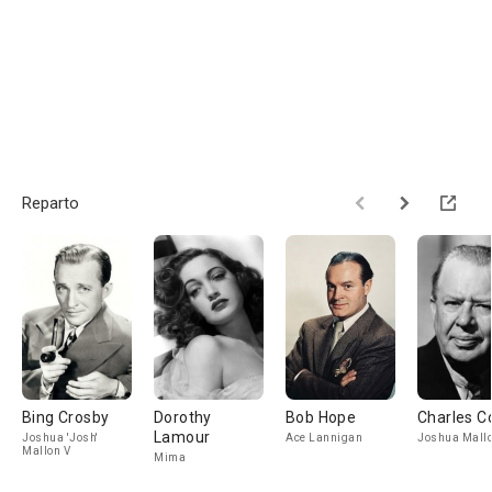
Reparto
Bing Crosby
Dorothy
Bob Hope
Charles C
Lamour
Joshua 'Josh'
Ace Lannigan
Joshua Mallo
Mallon V
Mima