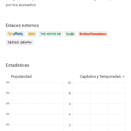
por los acusados.
Enlaces externos
Estadísticas
Popularidad
Capítulos y Temporadas
???
10
???
8
???
6
???
4
???
2