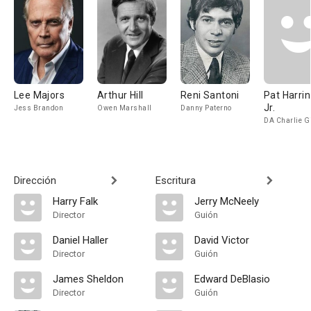
Lee Majors
Arthur Hill
Reni Santoni
Pat Harri
Jr.
Jess Brandon
Owen Marshall
Danny Paterno
DA Charlie G
Dirección
Escritura
Harry Falk
Jerry McNeely
Director
Guión
Daniel Haller
David Victor
Director
Guión
James Sheldon
Edward DeBlasio
Director
Guión