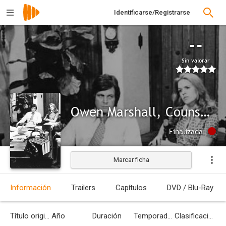
Identificarse/Registrarse
--
Sin valorar
Owen Marshall, Counselor at Law (TV Series)
Finalizada
Marcar ficha
Información
Trailers
Capítulos
DVD / Blu-Ray
Título original
Año
Duración
Temporadas
Clasificación por edades