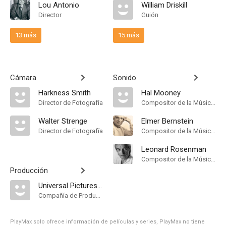
Lou Antonio
William Driskill
Director
Guión
13 más
15 más
Cámara
Sonido
Harkness Smith
Hal Mooney
Director de Fotografía
Compositor de la Música Original
Walter Strenge
Elmer Bernstein
Director de Fotografía
Compositor de la Música Original
Leonard Rosenman
Compositor de la Música Original
Producción
Universal Pictures Television
Compañía de Produccion
PlayMax solo ofrece información de películas y series, PlayMax no tiene