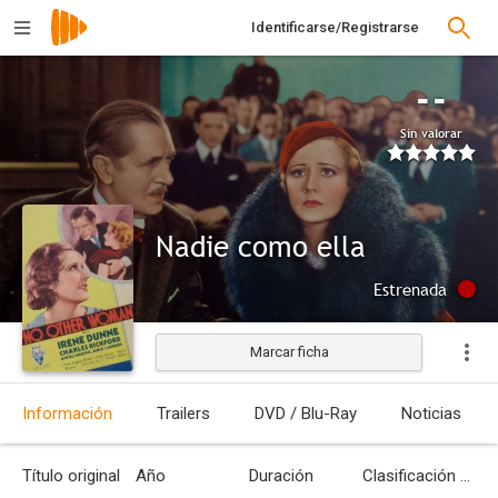
Identificarse/Registrarse
--
Sin valorar
Nadie como ella
Estrenada
Marcar ficha
Información
Trailers
DVD / Blu-Ray
Noticias
Título original
Año
Duración
Clasificación por edades