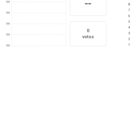
--
???
8
7
???
6
5
???
4
0
3
???
votos
2
1
???