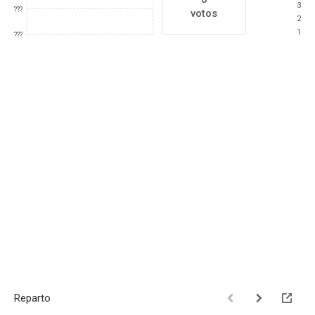
3
???
votos
2
1
???
Reparto