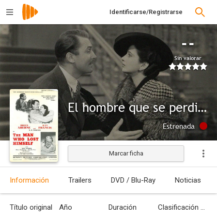
Identificarse/Registrarse
--
Sin valorar
El hombre que se perdió a sí mismo
Estrenada
Marcar ficha
Información
Trailers
DVD / Blu-Ray
Noticias
Título original
Año
Duración
Clasificación por edades