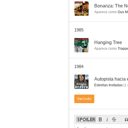
--
Bonanza: The Ne
Aparece como
Gus M
La casa de la pradera
1985
8.0
--
Hanging Tree
Aparece como
Trappe
1984
7.9
Autopista hacia e
Estrellas Invitadas
(
1
Tierra de gigantes
Ver todo
7.9