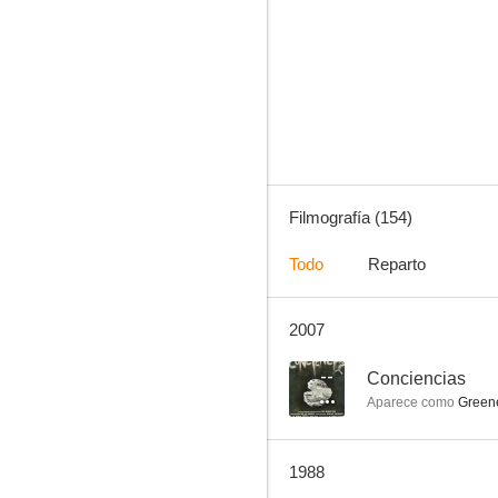
El inmortal
9.4
Filmografía (154)
Todo
Reparto
2007
La dimensión desconocida
8.4
--
Conciencias
Aparece como
Greene
1988