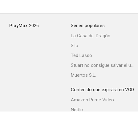
Los Monkees
PlayMax
2026
Series populares
--
La Casa del Dragón
Silo
Ted Lasso
Stuart no consigue salvar el universo
Muertos S.L.
Contenido que expirara en VOD
Querido corazón
Amazon Prime Video
--
Netflix
Filmin
Movistar+