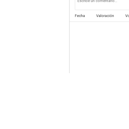
Fecha
Valoración
V
Los ángeles de Charlie
7.5
Las calles de San Francisco
7.0