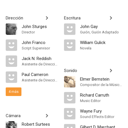
Dirección
Escritura
John Sturges
John Gay
Director
Guión, Guión Adaptado
John Franco
William Gulick
Script Supervisor
Novela
Jack N. Reddish
Asistente de Dirección
Sonido
Paul Cameron
Elmer Bernstein
Asistente de Dirección
Compositor de la Música Original, Música
4 más
Richard Carruth
Music Editor
Wayne Fury
Cámara
Sound Effects Editor
Robert Surtees
Gilbert D. Marchant