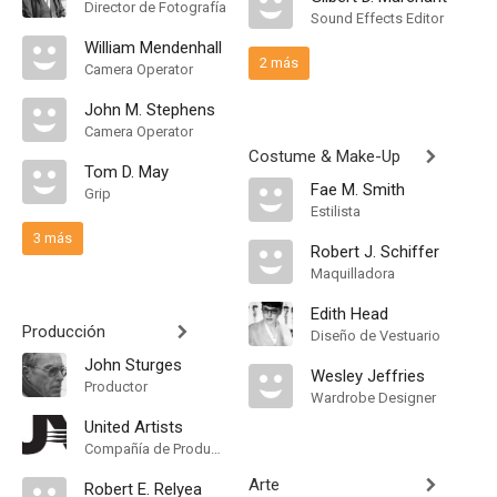
Director de Fotografía
Sound Effects Editor
William Mendenhall
2 más
Camera Operator
John M. Stephens
Camera Operator
Costume & Make-Up
Tom D. May
Fae M. Smith
Grip
Estilista
3 más
Robert J. Schiffer
Maquilladora
Edith Head
Producción
Diseño de Vestuario
John Sturges
Wesley Jeffries
Productor
Wardrobe Designer
United Artists
Compañía de Produccion
Arte
Robert E. Relyea