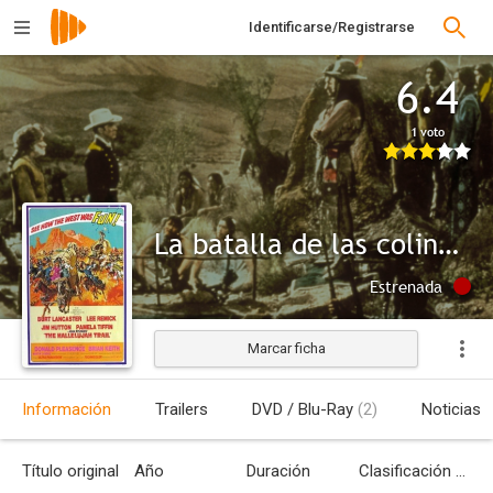
Identificarse/Registrarse
6.4
1 voto
La batalla de las colinas del whisky
Estrenada
Marcar ficha
Información
Trailers
DVD / Blu-Ray
(2)
Noticias
Título original
Año
Duración
Clasificación por edades