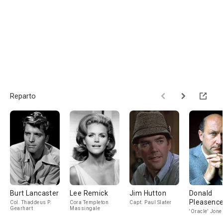
Reparto
Burt Lancaster
Lee Remick
Jim Hutton
Donald
Pleasenc
Col. Thaddeus P.
Cora Templeton
Capt. Paul Slater
Gearhart
Massingale
'Oracle' Jone