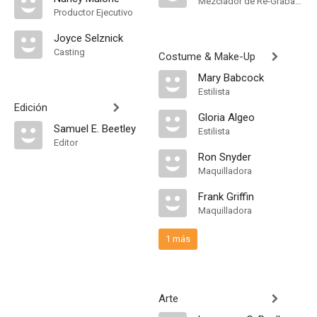
Mezclador de Re-Grabación de Sonido
Productor Ejecutivo
Joyce Selznick
Casting
Costume & Make-Up
Mary Babcock
Estilista
Edición
Gloria Algeo
Samuel E. Beetley
Estilista
Editor
Ron Snyder
Maquilladora
Frank Griffin
Maquilladora
1 más
Arte