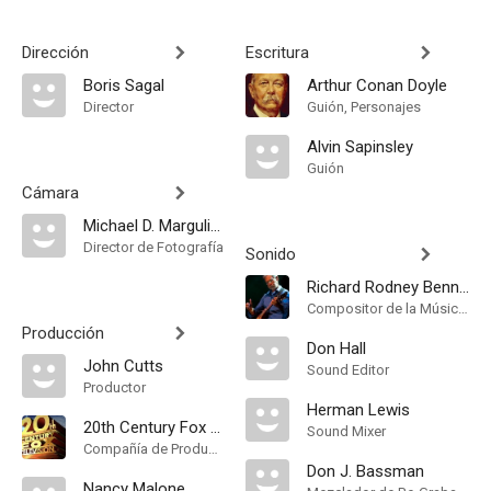
Dirección
Escritura
Boris Sagal
Arthur Conan Doyle
Director
Guión, Personajes
Alvin Sapinsley
Guión
Cámara
Michael D. Margulies
Director de Fotografía
Sonido
Richard Rodney Bennett
Compositor de la Música Original
Producción
Don Hall
John Cutts
Sound Editor
Productor
Herman Lewis
20th Century Fox Television
Sound Mixer
Compañía de Produccion
Don J. Bassman
Nancy Malone