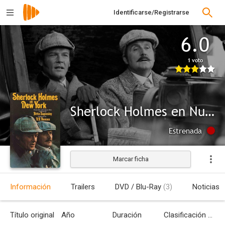
Identificarse/Registrarse
6.0
1 voto
Sherlock Holmes en Nueva York
Estrenada
Marcar ficha
Información
Trailers
DVD / Blu-Ray
(3)
Noticias
Título original
Año
Duración
Clasificación por edades