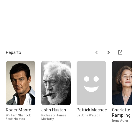
Reparto
Roger Moore
John Huston
Patrick Macnee
Charlotte
Rampling
William Sherlock
Professor James
Dr John Watson
Scott Holmes
Moriarty
Irene Adler