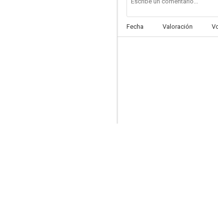
Fecha
Valoración
V
Suave como visón
6.0
Sherlock Holmes en Nueva York
5.6