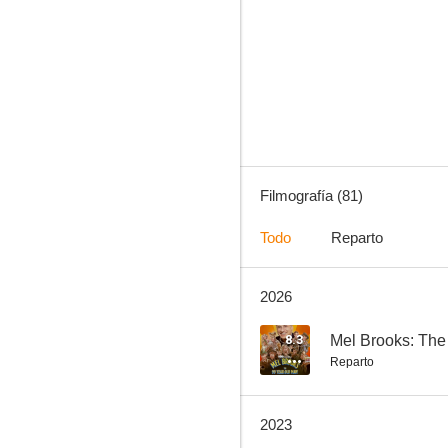
La leyenda de Bruce Lee
8.0
Filmografía (81)
Todo
Reparto
2026
Horas desesperadas
7.4
8.3
Mel Brooks: The
Reparto
2023