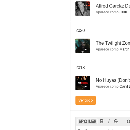
--
Alfred García: D
Aparece como
Quill
Hindenburg
2020
7.0
--
The Twilight Zon
Aparece como
Martin 
2018
--
No Huyas (Don't
Aparece como
Caryl 
El bombardero heroico
Ver todo
6.5