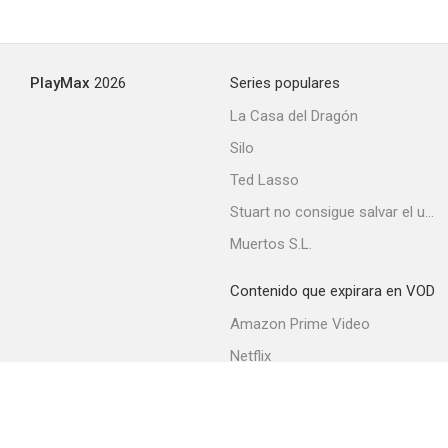
Schlitz Playhouse of Stars
PlayMax
2026
Series populares
--
La Casa del Dragón
Silo
Ted Lasso
Stuart no consigue salvar el universo
Muertos S.L.
Contenido que expirara en VOD
Veneno implacable
Amazon Prime Video
--
Netflix
Filmin
Movistar+